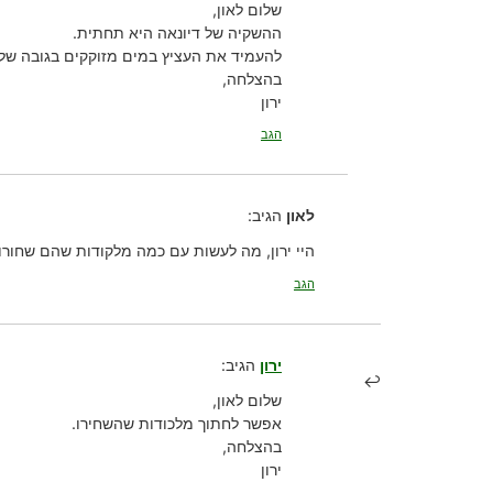
שלום לאון,
ההשקיה של דיונאה היא תחתית.
להעמיד את העציץ במים מזוקקים בגובה של 1-2 ס”מ, ולמלא כשהמים התאדו
בהצלחה,
ירון
הגב
לאון
הגיב:
היי ירון, מה לעשות עם כמה מלקודות שהם שחורו
הגב
ירון
הגיב:
שלום לאון,
אפשר לחתוך מלכודות שהשחירו.
בהצלחה,
ירון