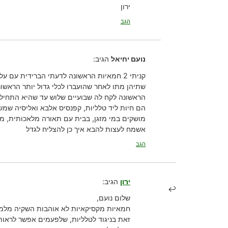
ירון
הגב
נועם יחיאל
הגיב:
קניתי 2 חמאיות הראשונה לדעתי הברידית עם עלים ארוכים ופריחה נון סטופ, השניה weser.
שתיהן מתו לאחר שהועברו לכלי גדול יותר הראשונה נשתלה בכבול נקי והשניה תערובת
הראשונה לקח לה שבועיים שלוש עד שהיא התחילה
הם חיות ליד טלליות, קפנסיס אלבא ואליסיה שמש
מושקים במי מזגן, בבית עם תאורה מלאכותית, מעלו
אשמח לעצות להבא איך כן להצליח לגדל
הגב
ירון
הגיב:
שלום נועם,
חמאיות מקסיקאיות לא אוהבות השקיה מלמעל
זאת בניגוד לטלליות, שלפעמים אפשר לראות 