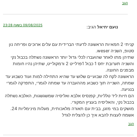
הגב
09/08/2025 בשעה 23:28
נועם יחיאל
הגיב:
קניתי 2 חמאיות הראשונה לדעתי הברידית עם עלים ארוכים ופריחה נון
סטופ, השניה weser.
שתיהן מתו לאחר שהועברו לכלי גדול יותר הראשונה נשתלה בכבול נקי
והשניה תערובת יחס 1 כבול 1פרלייט 2 ורמקולייט, שתיהן נהיו חומות
מבפנים החוצה.
הראשונה לקח לה שבועיים שלוש עד שהיא התחילה למות ועוד כשבוע עד
שמתה, השנייה תוך כשבוע מההעברה עד שמתה לגמרי, התפרקה לגמרי
בנגיעה.
הם חיות ליד טלליות, קפנסיס אלבא ואליסיה שמשגשגות, האלבא נשתלה
בכבול נקי, והאליסיה בעציץ המקורי.
מושקים במי מזגן, בבית עם תאורה מלאכותית, מעלות מינימליות 24.
אשמח לעצות להבא איך כן להצליח לגדל
הגב