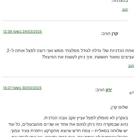
בהצלחה.
הגב
29/03/2025 בשעה 12:39
קרן
הגיב:
אחת הכדניות שלי גדלה לגודל מפלצתי ממש ואני רוצה לפצל אותה ל-2
עציצים ומאוד חוששת. איך ניתן לעשות את הפיצול?
הגב
30/03/2025 בשעה 14:27
ירון
הגיב:
שלום קרן,
בעקרון לא מומלץ לפצל עציץ עקב גובה הכדנית.
נהוג שבמקרה כזה ניתן לגזום את אחד או שניים מהגבעולים, כל עוד
יש שלוחה בסאלית – צמח חדש שיוצא מהקרקע ויחסית צעיר ונמוך.
גבעול שגוזמים לא יצמח עוד, ועם הזמן יתייבש, אך ניתן לייחר את