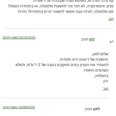
קודם כל תודה על האינפורמציה שקיבלתי על דיאונייה.
מרוב אינפורמציה, לא זוכר איך להשקות מלמעלה, או בתחתית הצמח?
אם מלמעלה, לאיזה גובה אפשר להשאיר מיים בתחתית? תודה!
הגב
02/10/2025 בשעה 20:25
ירון
הגיב:
שלום לאון,
ההשקיה של דיונאה היא תחתית.
להעמיד את העציץ במים מזוקקים בגובה של 1-2 ס”מ, ולמלא
כשהמים התאדו.
בהצלחה,
ירון
הגב
23/08/2025 בשעה 13:41
לאון
הגיב: