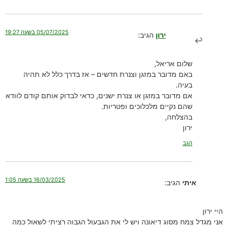
05/07/2025 בשעה 19:27
ירון
הגיב:
שלום אריאל,
באם מדובר במזגן וצנרת חדשים – אז בדרך כלל לא תהיה
בעיה.
אם מדובר במזגן או צנרת ישנים, כדאי לבדוק אותם קודם לוודא
שהם נקיים מלכלוכים ופטריות.
בהצלחה,
ירון
הגב
16/03/2025 בשעה 1:05
איתי
הגיב:
היי ירון
אני מגדל צמח מסוג דיאונה ויש לי את הגבעול הגבוה רציתי לשאול כמה