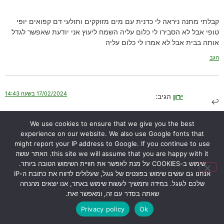
קבלתי מתנה ניראה לי כדנית עם מים מזוקקים ותולעי דם קפואים יופי
טופי אבל לא הסבירו לי כלום עליה השמח ליעוץ אני יודעת שאפשר לגדל
אותה בבית אבל לא אמרו לי כלום עליה
הגב
17/02/2024 בשעה 14:43
ירון
הגיב:
We use cookies to ensure that we give you the best
שלום יפית,
experience on our website. We also use Google fonts that
אני מזמין אותך ליצור איתי קשר דרך עמוד “
צור קשר
“.
might report your IP address to Google. If you continue to use
תשלחי לי את מספר הטלפון שלך ואחזור אליך.
this site we will assume that you are happy with it. האתר עושה
תוכלי גם לקפוץ לבקר אותי ולראות איך אני מגדל את הכדניות אצלי
שימוש ב-COOKIES על מנת לאפשר את חוויית השימוש הטובה ביותר.
בבית.
אנחנו גם עושים שימוש בפונטים של גוגל, שעלולים לדווח את כתובת ה-IP
בהצלחה,
שלכם לגוגל. במידה ותמשיך לעשות שימוש באתר, אנו יוצאים מהנחה
ירון
שאתה בסדר עם זה, ומאפשר זאת.
הגב
Privacy policy
Ok