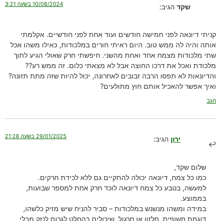
10/08/2024 בשעה 3:21
שקד
הגיב:
קניתי דיונאה לפני חמישה חודשים ועוד אחת לפני חודשיים. אקלמתי
אותה והיה לה ממש טוב. היום ראיתי חורים במלכודות, כאילו משהו אכל
שתי מלכודות מצמח אחד ואחת מהשני. חיפשתי חרק שאולי הגיע לתוך
מלכודת ואכל את דרכו החוצה אבל לא מצאתי כלום. זה ממש רע??
והדיונאות לא תפסו הרבה זבובים לאחרונה, יכול להיות שזה מתת תזונה?
ואיך אפשר להאכיל אותם חוץ מתולעים?
הגב
29/01/2025 בשעה 21:28
ירון
הגיב:
שלום שקד,
כמו כל צמח, דיונאה יכולה להתקיים גם ללא לכידת חרקים.
למעשה, בטבע כל צמח דיונאה לוכד חרק אחת למספר שבועות,
בממוצע.
במידה ומשהו מנשנש במלכודות – סביר להניח שיש מזיק כלשהו,
דוגמת חשופית, חלזון או חרגול, שיכולים בהחלט לגרום לנזק מבלי