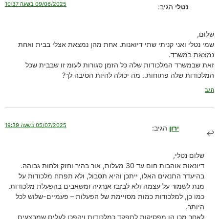
09/06/2025 בשעה 10:37
נטלי
הגיב:
שלום,
שמי נטלי ואני קניתי שתי דיואנות. אחת מהן נמצאת אצלי בבית ואחת
נמצאת במשרד.
זאת שבמשרד המלכודות שלה כל הזמן סגורות לעומ זו שבבית שכל
המלכודות שלה פתוחות.. מה יכולה להיות הסיבה לך?
הגב
05/07/2025 בשעה 19:39
ירון
הגיב:
שלום נטלי,
דיונאות אוהבות חום עד 30 מעלות, אור בהיר וחזק ולחות גבוהה.
בהיעדר התנאים האלו, ייתכן והיא תסבול, ולא תפתח מלכודות על
מנת לשמור על עצמה ולא לבזבז אנרגיה ומשאבים בהפעלת מלכודות.
כמו כן, למלכודות כמות מסויימת של הפעלות – פעמיים-שלוש לכל
היותר.
לאחר מכן הן מפסיקות לתפקד כמלכודות ויהפכו לעלים שמבצעים