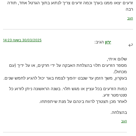
זרעים יצאו ממנו בערך וכמה זרעים צריך לנתוע בתוך הגרטל אחד, תודה
רבה
הגב
30/03/2025 בשעה 14:23
ירון
הגיב:
שלום איתי,
מספר הזרעים תלוי בהצלחת האבקה על ידי חרקים, או על ידיך (עם
מכחול).
בעקרון, משך הזמן עד שנבט יהפוך לצמח בוגר יכול להגיע לחמש שנים.
כמות הזרעים בכל עציץ או מגש תלוי. בשנה הראשונה ניתן לזרוע כל
סנטימטר זרע.
לאחר מכן תצטרך לרווח בינהם על מנת שיתפתחו.
בהצלחה.
הגב