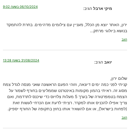
06/10/2024 בשעה 9:02
מיקי ארבל
הגיב:
ירון, האתר יוצא מן הכלל, מעניין עם צילומים מדהימים. בחרת להתמקד
בנושא ביולוגי מרתק…
הגב
31/08/2024 בשעה 13:28
יואב
הגיב:
שלום ירון,
קניתי לפני כמה ימים דיונאה, וזוהי הפעם הראשונה שאני מנסה לגדל צמח
מסוג זה. ראיתי בהמון מקומות באינטרנט שממליצים בחורף לשמור על
הצמח בטמפרטורה של בערך 5 מעלות צלזיוס כדי שיכנס לתרדמת, ואם
צריך אפילו להכניס אותו למקרר. רציתי לדעת אם הכרחי לעשות זאת
(לפחות בישראל), או אם להשאיר אותו בחוץ בתקופה של החורף יספיק.
הגב