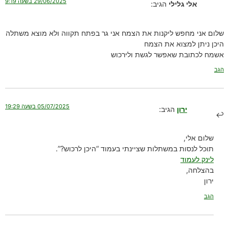
29/06/2025 בשעה 9:19
אלי גלילי
הגיב:
שלום אני מחפש ליקנות את הצמח אני גר בפתח תקווה ולא מוצא משתלה
היכן ניתן למצוא את הצמח
אשמח לכתובת שאפשר לגשת ולירכוש
הגב
05/07/2025 בשעה 19:29
ירון
הגיב:
שלום אלי,
תוכל לנסות במשתלות שציינתי בעמוד “היכן לרכוש?”.
לינק לעמוד
בהצלחה,
ירון
הגב