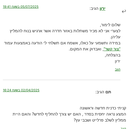
05/07/2025 בשעה 19:41
ירון
הגיב:
שלום לימור,
לצערי אני לא מכיר משתלות באזור חדרה אשר ארגיש בנוח להמליץ
עליהן.
במידה ותשמעי על כאלו, אשמח אם תשלחי לי הודעה באמצעות עמוד
“צור קשר”
, ואבדוק את המקום.
בהצלחה,
ירון
הגב
02/04/2025 בשעה 16:24
תם
הגיב:
קניתי כדנית חדשה וראשונה
המצע נראה יחסית בסדר , האם יש צורך להחליף לחדש? והאם היית
ממליץ לשלב פרלייט ושבבי עץ?
הגב