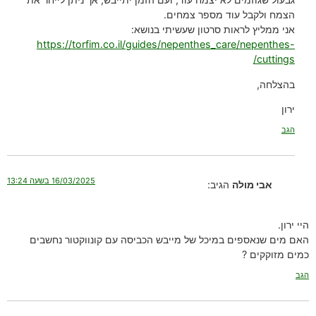
הצמח ולקבל עוד מספר צמחים.
אני ממליץ לראות סרטון שעשיתי בנושא:
https://torfim.co.il/guides/nepenthes_care/nepenthes-
cuttings/
בהצלחה,
ירון
הגב
16/03/2025 בשעה 13:24
אבי מולה
הגיב:
היי ירון.
האם מים שנאספים במיכל של מייבש הכביסה עם קונווקטור נחשבים
כמים מזוקקים ?
הגב