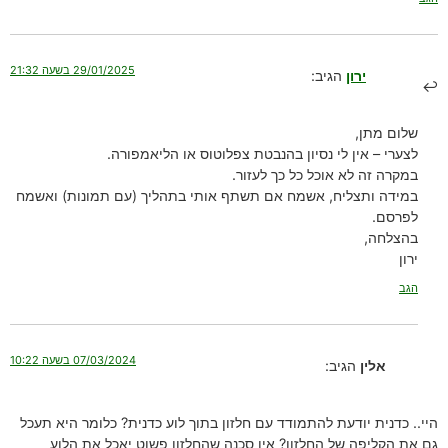
29/01/2025 בשעה 21:32
ירון
הגיב:
שלום מתן,
לצערי – אין לי נסיון בהנבטת צפלוטוס או הליאמפורה.
במקרה זה לא אוכל כל כך לעזור.
במידה ותצליח, אשמח אם תשתף אותי בתהליך (עם תמונות) ואשמח
לפרסם.
בהצלחה,
ירון
הגב
07/03/2024 בשעה 10:22
אלין
הגיב:
היי.. כדנית יודעת להתמודד עם חלזון בתוך לוע כדנית? כלומר היא תעכל
גם את הקליפה של החלזון? אין סכנה שהחלזון פשוט יאכל את הלוע