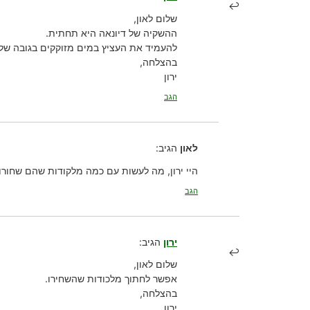
שלום לאון,
ההשקיה של דיונאה היא תחתית.
להעמיד את העציץ במים מזוקקים בגובה של 1-2 ס”מ, ולמלא כשהמים התאדו
בהצלחה,
ירון
הגב
לאון
הגיב:
היי ירון, מה לעשות עם כמה מלקודות שהם שחורו
הגב
ירון
הגיב:
שלום לאון,
אפשר לחתוך מלכודות שהשחירו.
בהצלחה,
ירון