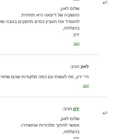
שלום לאון,
ההשקיה של דיונאה היא תחתית.
להעמיד את העציץ במים מזוקקים בגובה של 1-2 ס”מ, ולמלא כשהמים התאדו
בהצלחה,
ירון
הגב
לאון
הגיב:
היי ירון, מה לעשות עם כמה מלקודות שהם שחורו
הגב
ירון
הגיב:
שלום לאון,
אפשר לחתוך מלכודות שהשחירו.
בהצלחה,
ירון