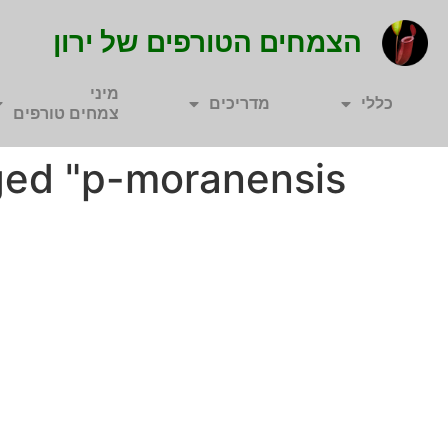
הצמחים הטורפים של ירון
מיני
כללי
מדריכים
צמחים טורפים
ed "p-moranensis"