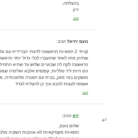
בהצלחה,
ירון
הגב
נועם יחיאל
הגיב:
קניתי 2 חמאיות הראשונה לדעתי הברידית עם עלים ארוכים ופריחה נון סטופ, השניה weser.
שתיהן מתו לאחר שהועברו לכלי גדול יותר הראשונה נשתלה בכבול נקי והשניה תערובת
הראשונה לקח לה שבועיים שלוש עד שהיא התחילה
הם חיות ליד טלליות, קפנסיס אלבא ואליסיה שמש
מושקים במי מזגן, בבית עם תאורה מלאכותית, מעלו
אשמח לעצות להבא איך כן להצליח לגדל
הגב
ירון
הגיב:
שלום נועם,
חמאיות מקסיקאיות לא אוהבות השקיה מלמעל