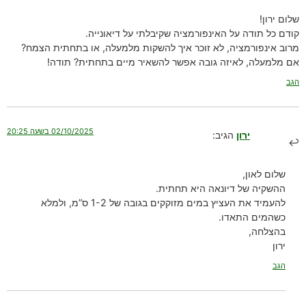
שלום ירון!
קודם כל תודה על האינפורמציה שקיבלתי על דיאונייה.
מרוב אינפורמציה, לא זוכר איך להשקות מלמעלה, או בתחתית הצמח?
אם מלמעלה, לאיזה גובה אפשר להשאיר מיים בתחתית? תודה!
הגב
02/10/2025 בשעה 20:25
ירון
הגיב:
שלום לאון,
ההשקיה של דיונאה היא תחתית.
להעמיד את העציץ במים מזוקקים בגובה של 1-2 ס”מ, ולמלא
כשהמים התאדו.
בהצלחה,
ירון
הגב