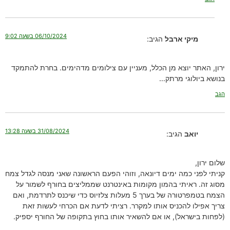
06/10/2024 בשעה 9:02
מיקי ארבל
הגיב:
ירון, האתר יוצא מן הכלל, מעניין עם צילומים מדהימים. בחרת להתמקד
בנושא ביולוגי מרתק…
הגב
31/08/2024 בשעה 13:28
יואב
הגיב:
שלום ירון,
קניתי לפני כמה ימים דיונאה, וזוהי הפעם הראשונה שאני מנסה לגדל צמח
מסוג זה. ראיתי בהמון מקומות באינטרנט שממליצים בחורף לשמור על
הצמח בטמפרטורה של בערך 5 מעלות צלזיוס כדי שיכנס לתרדמת, ואם
צריך אפילו להכניס אותו למקרר. רציתי לדעת אם הכרחי לעשות זאת
(לפחות בישראל), או אם להשאיר אותו בחוץ בתקופה של החורף יספיק.