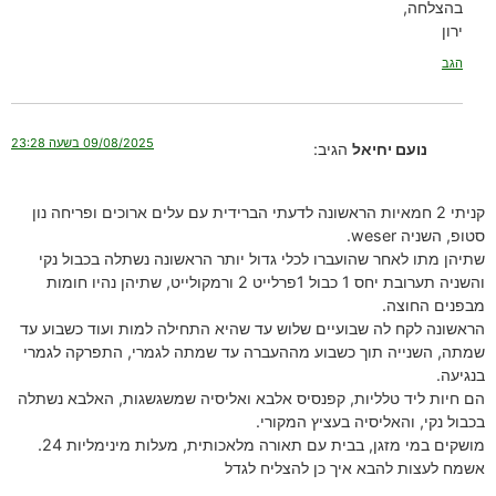
בהצלחה,
ירון
הגב
09/08/2025 בשעה 23:28
נועם יחיאל
הגיב:
קניתי 2 חמאיות הראשונה לדעתי הברידית עם עלים ארוכים ופריחה נון
סטופ, השניה weser.
שתיהן מתו לאחר שהועברו לכלי גדול יותר הראשונה נשתלה בכבול נקי
והשניה תערובת יחס 1 כבול 1פרלייט 2 ורמקולייט, שתיהן נהיו חומות
מבפנים החוצה.
הראשונה לקח לה שבועיים שלוש עד שהיא התחילה למות ועוד כשבוע עד
שמתה, השנייה תוך כשבוע מההעברה עד שמתה לגמרי, התפרקה לגמרי
בנגיעה.
הם חיות ליד טלליות, קפנסיס אלבא ואליסיה שמשגשגות, האלבא נשתלה
בכבול נקי, והאליסיה בעציץ המקורי.
מושקים במי מזגן, בבית עם תאורה מלאכותית, מעלות מינימליות 24.
אשמח לעצות להבא איך כן להצליח לגדל