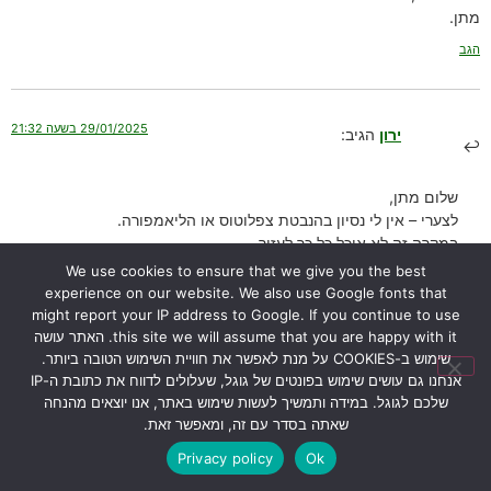
מתן.
הגב
29/01/2025 בשעה 21:32
ירון
הגיב:
שלום מתן,
לצערי – אין לי נסיון בהנבטת צפלוטוס או הליאמפורה.
במקרה זה לא אוכל כל כך לעזור.
במידה ותצליח, אשמח אם תשתף אותי בתהליך (עם תמונות) ואשמח
We use cookies to ensure that we give you the best
לפרסם.
experience on our website. We also use Google fonts that
בהצלחה,
might report your IP address to Google. If you continue to use
ירון
this site we will assume that you are happy with it. האתר עושה
שימוש ב-COOKIES על מנת לאפשר את חוויית השימוש הטובה ביותר.
הגב
אנחנו גם עושים שימוש בפונטים של גוגל, שעלולים לדווח את כתובת ה-IP
שלכם לגוגל. במידה ותמשיך לעשות שימוש באתר, אנו יוצאים מהנחה
שאתה בסדר עם זה, ומאפשר זאת.
07/03/2024 בשעה 10:22
אלין
הגיב:
Privacy policy
Ok