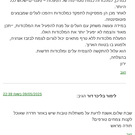
כמו כן, למלכודות כמות מסויימת של הפעלות – פעמיים-שלוש לכל
היותר.
לאחר מכן הן מפסיקות לתפקד כמלכודות ויהפכו לעלים שמבצעים
פוטוסינטזה.
במידה ונעשה משחק עם העלים על מנת להפעיל את המלכודות, ייתכן
מאוד והצמח לא יפעיל יותר את המלכודות האלו.
הפעלת מלכודות ללא טרף מתאים יכול לגרום לצמח לבזבז אנרגיה,
ולפגוע בו בטווח הארוך.
הוא עלול להתקשה להצמיח עלים ומלכודות חדשות.
בהצלחה,
ירון
הגב
09/05/2025 בשעה 22:39
לימור בליכר דור
הגיב:
שבת שלום.אשנח לדעת על משתלות טובות שיש באזור חדרה שאוכל
לקנות צמחים טורפים?
תודה מראש
הגב