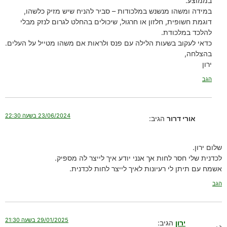
בממוצע.
במידה ומשהו מנשנש במלכודות – סביר להניח שיש מזיק כלשהו,
דוגמת חשופית, חלזון או חרגול, שיכולים בהחלט לגרום לנזק מבלי
להלכד במלכודת.
כדאי לעקוב בשעות הלילה עם פנס ולראות אם משהו מטייל על העלים.
בהצלחה,
ירון
הגב
23/06/2024 בשעה 22:30
אורי דרור
הגיב:
שלום ירון.
לכדנית שלי חסר לחות אך אנני יודע איך לייצר לה מספיק.
אשמח עם תיתן לי רעיונות לאיך לייצר לחות לכדנית.
הגב
29/01/2025 בשעה 21:30
ירון
הגיב: