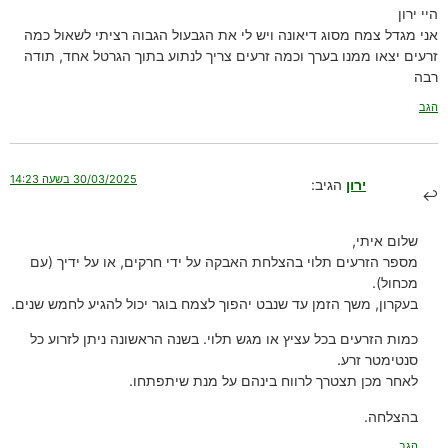
היי ירון
אני מגדל צמח מסוג דיאונה ויש לי את הגבעול הגבוה רציתי לשאול כמה
זרעים יצאו ממנו בערך וכמה זרעים צריך לנתוע בתוך הגרטל אחד, תודה
רבה
הגב
30/03/2025 בשעה 14:23
ירון
הגיב:
שלום איתי,
מספר הזרעים תלוי בהצלחת האבקה על ידי חרקים, או על ידיך (עם
מכחול).
בעקרון, משך הזמן עד שנבט יהפוך לצמח בוגר יכול להגיע לחמש שנים.
כמות הזרעים בכל עציץ או מגש תלוי. בשנה הראשונה ניתן לזרוע כל
סנטימטר זרע.
לאחר מכן תצטרך לרווח בינהם על מנת שיתפתחו.
בהצלחה.
הגב