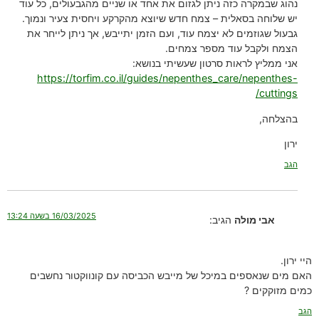
נהוג שבמקרה כזה ניתן לגזום את אחד או שניים מהגבעולים, כל עוד
יש שלוחה בסאלית – צמח חדש שיוצא מהקרקע ויחסית צעיר ונמוך.
גבעול שגוזמים לא יצמח עוד, ועם הזמן יתייבש, אך ניתן לייחר את
הצמח ולקבל עוד מספר צמחים.
אני ממליץ לראות סרטון שעשיתי בנושא:
https://torfim.co.il/guides/nepenthes_care/nepenthes-
cuttings/
בהצלחה,
ירון
הגב
16/03/2025 בשעה 13:24
אבי מולה
הגיב:
היי ירון.
האם מים שנאספים במיכל של מייבש הכביסה עם קונווקטור נחשבים
כמים מזוקקים ?
הגב