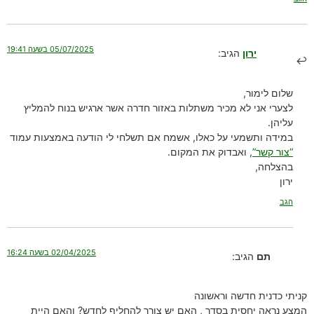
05/07/2025 בשעה 19:41
ירון
הגיב:
שלום לימור,
לצערי אני לא מכיר משתלות באזור חדרה אשר ארגיש בנוח להמליץ
עליהן.
במידה ותשמעי על כאלו, אשמח אם תשלחי לי הודעה באמצעות עמוד
“צור קשר”
, ואבדוק את המקום.
בהצלחה,
ירון
הגב
02/04/2025 בשעה 16:24
תם
הגיב:
קניתי כדנית חדשה וראשונה
המצע נראה יחסית בסדר , האם יש צורך להחליף לחדש? והאם היית