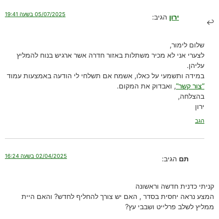
05/07/2025 בשעה 19:41
ירון
הגיב:
שלום לימור,
לצערי אני לא מכיר משתלות באזור חדרה אשר ארגיש בנוח להמליץ
עליהן.
במידה ותשמעי על כאלו, אשמח אם תשלחי לי הודעה באמצעות עמוד
“צור קשר”
, ואבדוק את המקום.
בהצלחה,
ירון
הגב
02/04/2025 בשעה 16:24
תם
הגיב:
קניתי כדנית חדשה וראשונה
המצע נראה יחסית בסדר , האם יש צורך להחליף לחדש? והאם היית
ממליץ לשלב פרלייט ושבבי עץ?