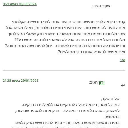
10/08/2024 בשעה 3:21
שקד
הגיב:
קניתי דיונאה לפני חמישה חודשים ועוד אחת לפני חודשיים. אקלמתי
אותה והיה לה ממש טוב. היום ראיתי חורים במלכודות, כאילו משהו אכל
שתי מלכודות מצמח אחד ואחת מהשני. חיפשתי חרק שאולי הגיע לתוך
מלכודת ואכל את דרכו החוצה אבל לא מצאתי כלום. זה ממש רע??
והדיונאות לא תפסו הרבה זבובים לאחרונה, יכול להיות שזה מתת תזונה?
ואיך אפשר להאכיל אותם חוץ מתולעים?
הגב
29/01/2025 בשעה 21:28
ירון
הגיב:
שלום שקד,
כמו כל צמח, דיונאה יכולה להתקיים גם ללא לכידת חרקים.
למעשה, בטבע כל צמח דיונאה לוכד חרק אחת למספר שבועות,
בממוצע.
במידה ומשהו מנשנש במלכודות – סביר להניח שיש מזיק כלשהו,