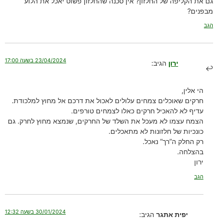
גם את הקליפה של החלזון? אין סכנה שהחלזון פשוט יאכל את הלוע
מבפנים?
הגב
23/04/2024 בשעה 17:00
ירון
הגיב:
הי אלין,
חרקים שאוכלים צמחים עלולים לאכול את דרכם אל מחוץ למלכודת.
עדיף לא להאכיל חרקים כאלו לצמחים טורפים.
הצמח עצמו לא מעכל את השלד של החרקים, שנמצא מחוץ לחרק. גם
כונכיות של חלזונות לא מתאכלים.
רק החלק ה”רך” נאכל.
בהצלחה.
ירון
הגב
30/01/2024 בשעה 12:32
יפית אתגר
הגיב: