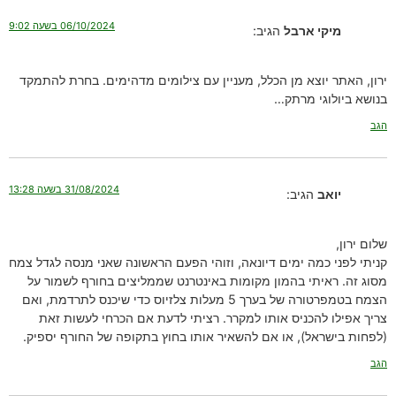
06/10/2024 בשעה 9:02
מיקי ארבל
הגיב:
ירון, האתר יוצא מן הכלל, מעניין עם צילומים מדהימים. בחרת להתמקד
בנושא ביולוגי מרתק…
הגב
31/08/2024 בשעה 13:28
יואב
הגיב:
שלום ירון,
קניתי לפני כמה ימים דיונאה, וזוהי הפעם הראשונה שאני מנסה לגדל צמח
מסוג זה. ראיתי בהמון מקומות באינטרנט שממליצים בחורף לשמור על
הצמח בטמפרטורה של בערך 5 מעלות צלזיוס כדי שיכנס לתרדמת, ואם
צריך אפילו להכניס אותו למקרר. רציתי לדעת אם הכרחי לעשות זאת
(לפחות בישראל), או אם להשאיר אותו בחוץ בתקופה של החורף יספיק.
הגב