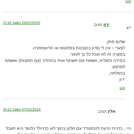
הגב
29/01/2025 בשעה 21:32
ירון
הגיב:
שלום מתן,
לצערי – אין לי נסיון בהנבטת צפלוטוס או הליאמפורה.
במקרה זה לא אוכל כל כך לעזור.
במידה ותצליח, אשמח אם תשתף אותי בתהליך (עם תמונות) ואשמח
לפרסם.
בהצלחה,
ירון
הגב
07/03/2024 בשעה 10:22
אלין
הגיב:
היי.. כדנית יודעת להתמודד עם חלזון בתוך לוע כדנית? כלומר היא תעכל