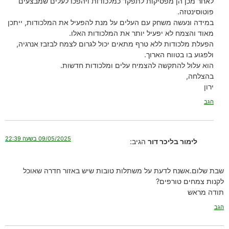
לאחר מכן הן מפסיקות לתפקד כמלכודות ויהפכו לעלים שמבצעים
פוטוסינטזה.
במידה ונעשה משחק עם העלים על מנת להפעיל את המלכודות, ייתכן
מאוד והצמח לא יפעיל יותר את המלכודות האלו.
הפעלת מלכודות ללא טרף מתאים יכול לגרום לצמח לבזבז אנרגיה,
ולפגוע בו בטווח הארוך.
הוא עלול להתקשה להצמיח עלים ומלכודות חדשות.
בהצלחה,
ירון
הגב
09/05/2025 בשעה 22:39
לימור בליכר דור
הגיב:
שבת שלום.אשנח לדעת על משתלות טובות שיש באזור חדרה שאוכל
לקנות צמחים טורפים?
תודה מראש
הגב