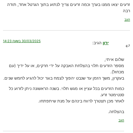
זרעים יצאו ממנו בערך וכמה זרעים צריך לנתוע בתוך הגרטל אחד, תודה
רבה
הגב
30/03/2025 בשעה 14:23
ירון
הגיב:
שלום איתי,
מספר הזרעים תלוי בהצלחת האבקה על ידי חרקים, או על ידיך (עם
מכחול).
בעקרון, משך הזמן עד שנבט יהפוך לצמח בוגר יכול להגיע לחמש שנים.
כמות הזרעים בכל עציץ או מגש תלוי. בשנה הראשונה ניתן לזרוע כל
סנטימטר זרע.
לאחר מכן תצטרך לרווח בינהם על מנת שיתפתחו.
בהצלחה.
הגב