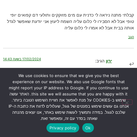
קבלתי מתנה ניראה לי כדנית עם מים מזוקקים ותולעי דם קפואים יופי
טופי אבל לא הסבירו לי כלום עליה השמח ליעוץ אני יודעת שאפשר לגדל
אותה בבית אבל לא אמרו לי כלום עליה
הגב
17/02/2024 בשעה 14:43
ירון
הגיב:
We use cookies to ensure that we give you the best
שלום יפית,
experience on our website. We also use Google fonts that
אני מזמין אותך ליצור איתי קשר דרך עמוד “
צור קשר
“.
might report your IP address to Google. If you continue to use
תשלחי לי את מספר הטלפון שלך ואחזור אליך.
this site we will assume that you are happy with it. האתר עושה
תוכלי גם לקפוץ לבקר אותי ולראות איך אני מגדל את הכדניות אצלי
שימוש ב-COOKIES על מנת לאפשר את חוויית השימוש הטובה ביותר.
בבית.
אנחנו גם עושים שימוש בפונטים של גוגל, שעלולים לדווח את כתובת ה-IP
בהצלחה,
שלכם לגוגל. במידה ותמשיך לעשות שימוש באתר, אנו יוצאים מהנחה
ירון
שאתה בסדר עם זה, ומאפשר זאת.
הגב
Privacy policy
Ok