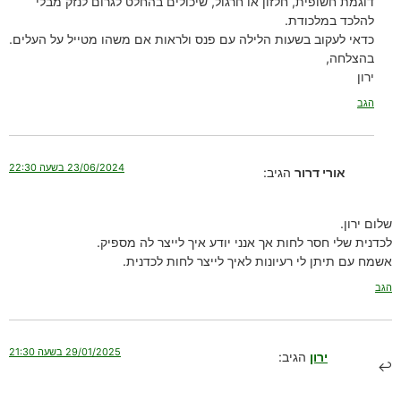
דוגמת חשופית, חלזון או חרגול, שיכולים בהחלט לגרום לנזק מבלי
להלכד במלכודת.
כדאי לעקוב בשעות הלילה עם פנס ולראות אם משהו מטייל על העלים.
בהצלחה,
ירון
הגב
23/06/2024 בשעה 22:30
אורי דרור
הגיב:
שלום ירון.
לכדנית שלי חסר לחות אך אנני יודע איך לייצר לה מספיק.
אשמח עם תיתן לי רעיונות לאיך לייצר לחות לכדנית.
הגב
29/01/2025 בשעה 21:30
ירון
הגיב: