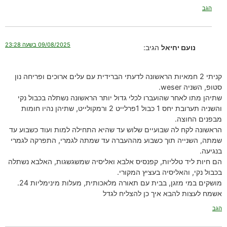
הגב
09/08/2025 בשעה 23:28
נועם יחיאל
הגיב:
קניתי 2 חמאיות הראשונה לדעתי הברידית עם עלים ארוכים ופריחה נון
סטופ, השניה weser.
שתיהן מתו לאחר שהועברו לכלי גדול יותר הראשונה נשתלה בכבול נקי
והשניה תערובת יחס 1 כבול 1פרלייט 2 ורמקולייט, שתיהן נהיו חומות
מבפנים החוצה.
הראשונה לקח לה שבועיים שלוש עד שהיא התחילה למות ועוד כשבוע עד
שמתה, השנייה תוך כשבוע מההעברה עד שמתה לגמרי, התפרקה לגמרי
בנגיעה.
הם חיות ליד טלליות, קפנסיס אלבא ואליסיה שמשגשגות, האלבא נשתלה
בכבול נקי, והאליסיה בעציץ המקורי.
מושקים במי מזגן, בבית עם תאורה מלאכותית, מעלות מינימליות 24.
אשמח לעצות להבא איך כן להצליח לגדל
הגב