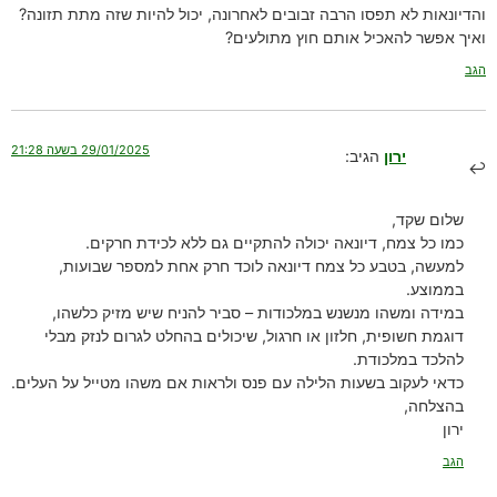
והדיונאות לא תפסו הרבה זבובים לאחרונה, יכול להיות שזה מתת תזונה?
ואיך אפשר להאכיל אותם חוץ מתולעים?
הגב
29/01/2025 בשעה 21:28
ירון
הגיב:
שלום שקד,
כמו כל צמח, דיונאה יכולה להתקיים גם ללא לכידת חרקים.
למעשה, בטבע כל צמח דיונאה לוכד חרק אחת למספר שבועות,
בממוצע.
במידה ומשהו מנשנש במלכודות – סביר להניח שיש מזיק כלשהו,
דוגמת חשופית, חלזון או חרגול, שיכולים בהחלט לגרום לנזק מבלי
להלכד במלכודת.
כדאי לעקוב בשעות הלילה עם פנס ולראות אם משהו מטייל על העלים.
בהצלחה,
ירון
הגב