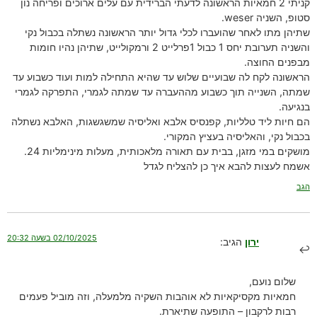
קניתי 2 חמאיות הראשונה לדעתי הברידית עם עלים ארוכים ופריחה נון
סטופ, השניה weser.
שתיהן מתו לאחר שהועברו לכלי גדול יותר הראשונה נשתלה בכבול נקי
והשניה תערובת יחס 1 כבול 1פרלייט 2 ורמקולייט, שתיהן נהיו חומות
מבפנים החוצה.
הראשונה לקח לה שבועיים שלוש עד שהיא התחילה למות ועוד כשבוע עד
שמתה, השנייה תוך כשבוע מההעברה עד שמתה לגמרי, התפרקה לגמרי
בנגיעה.
הם חיות ליד טלליות, קפנסיס אלבא ואליסיה שמשגשגות, האלבא נשתלה
בכבול נקי, והאליסיה בעציץ המקורי.
מושקים במי מזגן, בבית עם תאורה מלאכותית, מעלות מינימליות 24.
אשמח לעצות להבא איך כן להצליח לגדל
הגב
02/10/2025 בשעה 20:32
ירון
הגיב:
שלום נועם,
חמאיות מקסיקאיות לא אוהבות השקיה מלמעלה, וזה מוביל פעמים
רבות לרקבון – התופעה שתיארת.