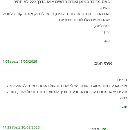
באם מדובר במזגן וצנרת חדשים – אז בדרך כלל לא תהיה
בעיה.
אם מדובר במזגן או צנרת ישנים, כדאי לבדוק אותם קודם לוודא
שהם נקיים מלכלוכים ופטריות.
בהצלחה,
ירון
הגב
16/03/2025 בשעה 1:05
איתי
הגיב:
היי ירון
אני מגדל צמח מסוג דיאונה ויש לי את הגבעול הגבוה רציתי לשאול כמה
זרעים יצאו ממנו בערך וכמה זרעים צריך לנתוע בתוך הגרטל אחד, תודה
רבה
הגב
30/03/2025 בשעה 14:23
ירון
הגיב: