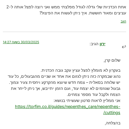
אחת הכדניות שלי גדלה לגודל מפלצתי ממש ואני רוצה לפצל אותה ל-2
עציצים ומאוד חוששת. איך ניתן לעשות את הפיצול?
הגב
30/03/2025 בשעה 14:27
ירון
הגיב:
שלום קרן,
בעקרון לא מומלץ לפצל עציץ עקב גובה הכדנית.
נהוג שבמקרה כזה ניתן לגזום את אחד או שניים מהגבעולים, כל עוד
יש שלוחה בסאלית – צמח חדש שיוצא מהקרקע ויחסית צעיר ונמוך.
גבעול שגוזמים לא יצמח עוד, ועם הזמן יתייבש, אך ניתן לייחר את
הצמח ולקבל עוד מספר צמחים.
אני ממליץ לראות סרטון שעשיתי בנושא:
https://torfim.co.il/guides/nepenthes_care/nepenthes-
cuttings/
בהצלחה,