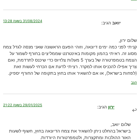
31/08/2024 בשעה 13:28
יואב
הגיב:
שלום ירון,
קניתי לפני כמה ימים דיונאה, וזוהי הפעם הראשונה שאני מנסה לגדל צמח
מסוג זה. ראיתי בהמון מקומות באינטרנט שממליצים בחורף לשמור על
הצמח בטמפרטורה של בערך 5 מעלות צלזיוס כדי שיכנס לתרדמת, ואם
צריך אפילו להכניס אותו למקרר. רציתי לדעת אם הכרחי לעשות זאת
(לפחות בישראל), או אם להשאיר אותו בחוץ בתקופה של החורף יספיק.
הגב
29/01/2025 בשעה 21:22
ירון
הגיב:
שלום יואב,
בישראל בהחלט ניתן להשאיר את צמח הדיונאה בחוץ, חשוף לשעות
האור ההולכות ומתקצרות, ולטמפרטורות היורדות.