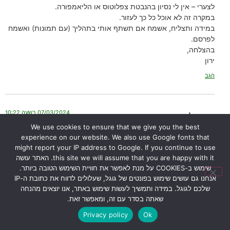
לצערי – אין לי נסיון בהנבטת צפלוטוס או הליאמפורה.
במקרה זה לא אוכל כל כך לעזור.
במידה ותצליח, אשמח אם תשתף אותי בתהליך (עם תמונות) ואשמח
לפרסם.
בהצלחה,
ירון
הגב
07/03/2024 בשעה 10:22
אלין
הגיב:
We use cookies to ensure that we give you the best
experience on our website. We also use Google fonts that
היי.. כדנית יודעת להתמודד עם חלזון בתוך לוע כדנית? כלומר היא תעכל
might report your IP address to Google. If you continue to use
גם את הקליפה של החלזון? אין סכנה שהחלזון פשוט יאכל את הלוע
this site we will assume that you are happy with it. האתר עושה
מבפנים?
שימוש ב-COOKIES על מנת לאפשר את חוויית השימוש הטובה ביותר.
אנחנו גם עושים שימוש בפונטים של גוגל, שעלולים לדווח את כתובת ה-IP
הגב
שלכם לגוגל. במידה ותמשיך לעשות שימוש באתר, אנו יוצאים מהנחה
שאתה בסדר עם זה, ומאפשר זאת.
Privacy policy
Ok
23/04/2024 בשעה 17:00
ירון
הגיב: