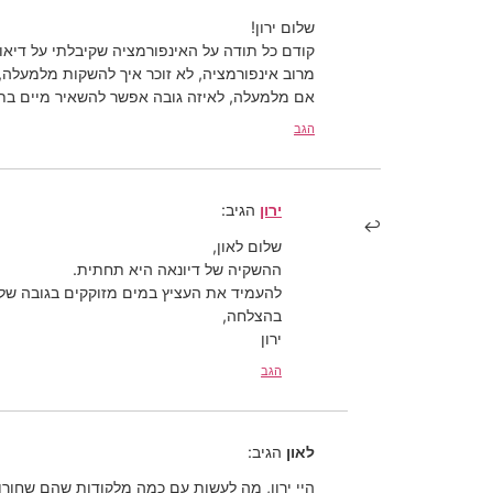
שלום ירון!
קודם כל תודה על האינפורמציה שקיבלתי על דיאונ
מרוב אינפורמציה, לא זוכר איך להשקות מלמעלה
אם מלמעלה, לאיזה גובה אפשר להשאיר מיים בת
הגב
ירון
הגיב:
שלום לאון,
ההשקיה של דיונאה היא תחתית.
להעמיד את העציץ במים מזוקקים בגובה של 1-2 ס”מ, ולמלא כשהמים התאדו
בהצלחה,
ירון
הגב
לאון
הגיב:
היי ירון, מה לעשות עם כמה מלקודות שהם שחורו