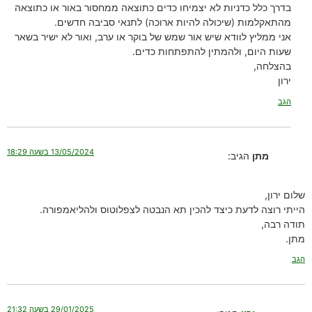
בדרך כלל כדניות לא יצמיחו כדים כתוצאה ממחסור באור או כתוצאה
מהתאקלמות (שיכולה להיות ארוכה) לתנאי סביבה חדשים.
אני ממליץ לוודא שיש אור שמש של בוקר או ערב, ואור לא ישיר בשאר
שעות היום, ולהמתין להתפתחות כדים.
בהצלחה,
ירון
הגב
13/05/2024 בשעה 18:29
מתן
הגיב:
שלום ירון,
הייתי רוצה לדעת כיצד להכין תא הנבטה לצפלוטוס ולהליאמפורה.
תודה רבה,
מתן.
הגב
29/01/2025 בשעה 21:32