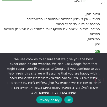
ירון
הגיב:
שלום מתן,
לצערי – אין לי נסיון בהנבטת צפלוטוס או הליאמפורה.
במקרה זה לא אוכל כל כך לעזור.
במידה ותצליח, אשמח אם תשתף אותי בתהליך (עם תמונות) ואשמח
לפרסם.
בהצלחה,
ירון
הגב
We use cookies to ensure that we give you the best
experience on our website. We also use Google fonts that
might report your IP address to Google. If you continue to use
07/03/2024 בשעה 10:22
אלין
הגיב:
this site we will assume that you are happy with it. האתר עושה
שימוש ב-COOKIES על מנת לאפשר את חוויית השימוש הטובה ביותר.
אנחנו גם עושים שימוש בפונטים של גוגל, שעלולים לדווח את כתובת ה-IP
היי.. כדנית יודעת להתמודד עם חלזון בתוך לוע כדנית? כלומר היא תעכל
שלכם לגוגל. במידה ותמשיך לעשות שימוש באתר, אנו יוצאים מהנחה
גם את הקליפה של החלזון? אין סכנה שהחלזון פשוט יאכל את הלוע
שאתה בסדר עם זה, ומאפשר זאת.
מבפנים?
Privacy policy
Ok
הגב