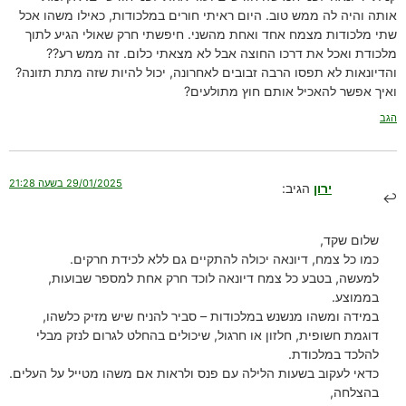
אותה והיה לה ממש טוב. היום ראיתי חורים במלכודות, כאילו משהו אכל
שתי מלכודות מצמח אחד ואחת מהשני. חיפשתי חרק שאולי הגיע לתוך
מלכודת ואכל את דרכו החוצה אבל לא מצאתי כלום. זה ממש רע??
והדיונאות לא תפסו הרבה זבובים לאחרונה, יכול להיות שזה מתת תזונה?
ואיך אפשר להאכיל אותם חוץ מתולעים?
הגב
29/01/2025 בשעה 21:28
ירון
הגיב:
שלום שקד,
כמו כל צמח, דיונאה יכולה להתקיים גם ללא לכידת חרקים.
למעשה, בטבע כל צמח דיונאה לוכד חרק אחת למספר שבועות,
בממוצע.
במידה ומשהו מנשנש במלכודות – סביר להניח שיש מזיק כלשהו,
דוגמת חשופית, חלזון או חרגול, שיכולים בהחלט לגרום לנזק מבלי
להלכד במלכודת.
כדאי לעקוב בשעות הלילה עם פנס ולראות אם משהו מטייל על העלים.
בהצלחה,