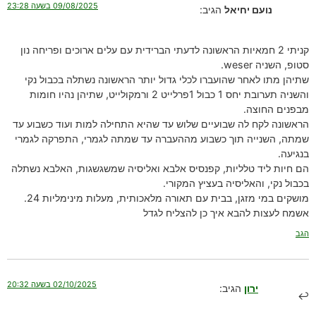
09/08/2025 בשעה 23:28
נועם יחיאל
הגיב:
קניתי 2 חמאיות הראשונה לדעתי הברידית עם עלים ארוכים ופריחה נון
סטופ, השניה weser.
שתיהן מתו לאחר שהועברו לכלי גדול יותר הראשונה נשתלה בכבול נקי
והשניה תערובת יחס 1 כבול 1פרלייט 2 ורמקולייט, שתיהן נהיו חומות
מבפנים החוצה.
הראשונה לקח לה שבועיים שלוש עד שהיא התחילה למות ועוד כשבוע עד
שמתה, השנייה תוך כשבוע מההעברה עד שמתה לגמרי, התפרקה לגמרי
בנגיעה.
הם חיות ליד טלליות, קפנסיס אלבא ואליסיה שמשגשגות, האלבא נשתלה
בכבול נקי, והאליסיה בעציץ המקורי.
מושקים במי מזגן, בבית עם תאורה מלאכותית, מעלות מינימליות 24.
אשמח לעצות להבא איך כן להצליח לגדל
הגב
02/10/2025 בשעה 20:32
ירון
הגיב: