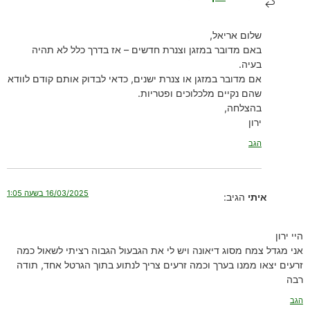
שלום אריאל,
באם מדובר במזגן וצנרת חדשים – אז בדרך כלל לא תהיה
בעיה.
אם מדובר במזגן או צנרת ישנים, כדאי לבדוק אותם קודם לוודא
שהם נקיים מלכלוכים ופטריות.
בהצלחה,
ירון
הגב
16/03/2025 בשעה 1:05
איתי
הגיב:
היי ירון
אני מגדל צמח מסוג דיאונה ויש לי את הגבעול הגבוה רציתי לשאול כמה
זרעים יצאו ממנו בערך וכמה זרעים צריך לנתוע בתוך הגרטל אחד, תודה
רבה
הגב