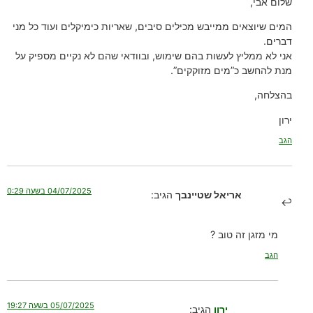
שלום אבי,
המים שיוצאים ממייבש מכילים סיבים, שאריות כימיקלים ועוד כל מני
דברים.
אני לא ממליץ לעשות בהם שימוש, ובוודאי שהם לא נקיים מספיק על
מנת להחשב כ”מים מזוקקים”.
בהצלחה,
ירון
הגב
04/07/2025 בשעה 0:29
אריאל שטיינבך
הגיב:
מי מזגן זה טוב ?
הגב
05/07/2025 בשעה 19:27
ירון
הגיב: