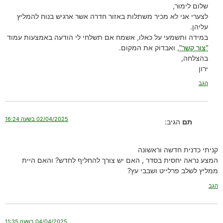
שלום לימור,
לצערי אני לא מכיר משתלות באזור חדרה אשר ארגיש בנוח להמליץ
עליהן.
במידה ותשמעי על כאלו, אשמח אם תשלחי לי הודעה באמצעות עמוד
“צור קשר”
, ואבדוק את המקום.
בהצלחה,
ירון
הגב
02/04/2025 בשעה 16:24
תם
הגיב:
קניתי כדנית חדשה וראשונה
המצע נראה יחסית בסדר , האם יש צורך להחליף לחדש? והאם היית
ממליץ לשלב פרלייט ושבבי עץ?
הגב
04/04/2025 בשעה 11:35