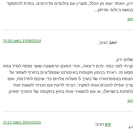
ירון, האתר יוצא מן הכלל, מעניין עם צילומים מדהימים. בחרת להתמקד
בנושא ביולוגי מרתק…
הגב
31/08/2024 בשעה 13:28
יואב
הגיב:
שלום ירון,
קניתי לפני כמה ימים דיונאה, וזוהי הפעם הראשונה שאני מנסה לגדל צמח
מסוג זה. ראיתי בהמון מקומות באינטרנט שממליצים בחורף לשמור על
הצמח בטמפרטורה של בערך 5 מעלות צלזיוס כדי שיכנס לתרדמת, ואם
צריך אפילו להכניס אותו למקרר. רציתי לדעת אם הכרחי לעשות זאת
(לפחות בישראל), או אם להשאיר אותו בחוץ בתקופה של החורף יספיק.
הגב
29/01/2025 בשעה 21:22
ירון
הגיב: