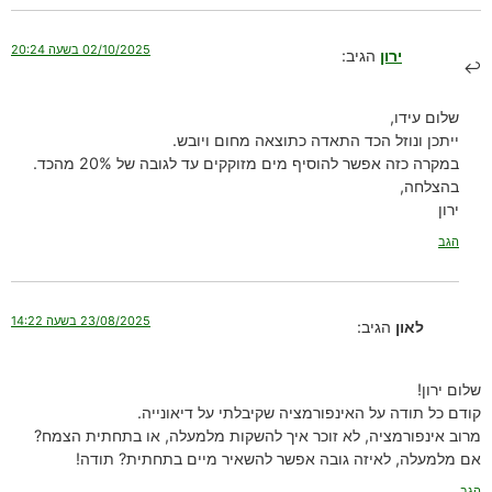
02/10/2025 בשעה 20:24
ירון
הגיב:
שלום עידו,
ייתכן ונוזל הכד התאדה כתוצאה מחום ויובש.
במקרה כזה אפשר להוסיף מים מזוקקים עד לגובה של 20% מהכד.
בהצלחה,
ירון
הגב
23/08/2025 בשעה 14:22
לאון
הגיב:
שלום ירון!
קודם כל תודה על האינפורמציה שקיבלתי על דיאונייה.
מרוב אינפורמציה, לא זוכר איך להשקות מלמעלה, או בתחתית הצמח?
אם מלמעלה, לאיזה גובה אפשר להשאיר מיים בתחתית? תודה!
הגב