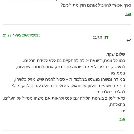
ואיך אפשר להאכיל אותם חוץ מתולעים?
הגב
29/01/2025 בשעה 21:28
ירון
הגיב:
שלום שקד,
כמו כל צמח, דיונאה יכולה להתקיים גם ללא לכידת חרקים.
למעשה, בטבע כל צמח דיונאה לוכד חרק אחת למספר שבועות,
בממוצע.
במידה ומשהו מנשנש במלכודות – סביר להניח שיש מזיק כלשהו,
דוגמת חשופית, חלזון או חרגול, שיכולים בהחלט לגרום לנזק מבלי
להלכד במלכודת.
כדאי לעקוב בשעות הלילה עם פנס ולראות אם משהו מטייל על העלים.
בהצלחה,
ירון
הגב