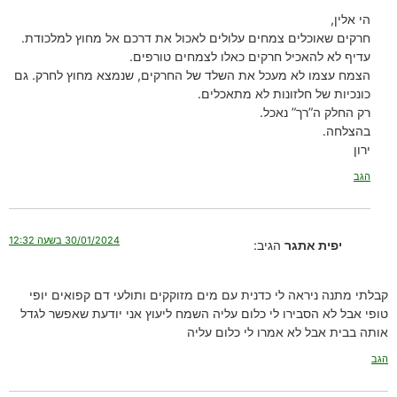
הי אלין,
חרקים שאוכלים צמחים עלולים לאכול את דרכם אל מחוץ למלכודת.
עדיף לא להאכיל חרקים כאלו לצמחים טורפים.
הצמח עצמו לא מעכל את השלד של החרקים, שנמצא מחוץ לחרק. גם
כונכיות של חלזונות לא מתאכלים.
רק החלק ה”רך” נאכל.
בהצלחה.
ירון
הגב
30/01/2024 בשעה 12:32
יפית אתגר
הגיב:
קבלתי מתנה ניראה לי כדנית עם מים מזוקקים ותולעי דם קפואים יופי
טופי אבל לא הסבירו לי כלום עליה השמח ליעוץ אני יודעת שאפשר לגדל
אותה בבית אבל לא אמרו לי כלום עליה
הגב