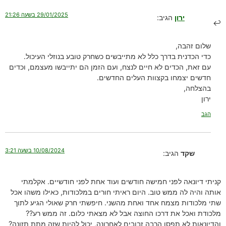
29/01/2025 בשעה 21:26
ירון
הגיב:
שלום זהבה,
כדי הכדנית בדרך כלל לא מתייבשים כשחרק טובע בנוזלי העיכול.
עם זאת, הכדים לא חיים לנצח, ועם הזמן הם יתייבשו מעצמם, וכדים
חדשים יצמחו בקצוות העלים החדשים.
בהצלחה,
ירון
הגב
10/08/2024 בשעה 3:21
שקד
הגיב:
קניתי דיונאה לפני חמישה חודשים ועוד אחת לפני חודשיים. אקלמתי
אותה והיה לה ממש טוב. היום ראיתי חורים במלכודות, כאילו משהו אכל
שתי מלכודות מצמח אחד ואחת מהשני. חיפשתי חרק שאולי הגיע לתוך
מלכודת ואכל את דרכו החוצה אבל לא מצאתי כלום. זה ממש רע??
והדיונאות לא תפסו הרבה זבובים לאחרונה, יכול להיות שזה מתת תזונה?