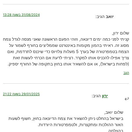
31/08/2024 בשעה 13:28
יואב
הגיב:
שלום ירון,
קניתי לפני כמה ימים דיונאה, וזוהי הפעם הראשונה שאני מנסה לגדל צמח
מסוג זה. ראיתי בהמון מקומות באינטרנט שממליצים בחורף לשמור על
הצמח בטמפרטורה של בערך 5 מעלות צלזיוס כדי שיכנס לתרדמת, ואם
צריך אפילו להכניס אותו למקרר. רציתי לדעת אם הכרחי לעשות זאת
(לפחות בישראל), או אם להשאיר אותו בחוץ בתקופה של החורף יספיק.
הגב
29/01/2025 בשעה 21:22
ירון
הגיב:
שלום יואב,
בישראל בהחלט ניתן להשאיר את צמח הדיונאה בחוץ, חשוף לשעות
האור ההולכות ומתקצרות, ולטמפרטורות היורדות.
בהצלחה,