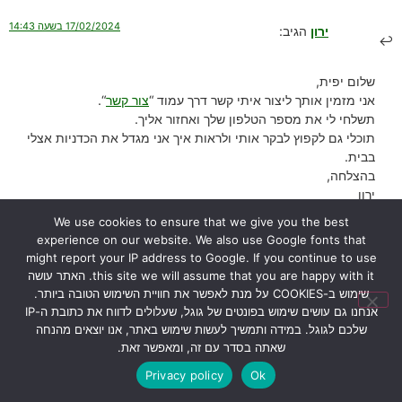
17/02/2024 בשעה 14:43
ירון
הגיב:
שלום יפית,
אני מזמין אותך ליצור איתי קשר דרך עמוד “
צור קשר
“.
תשלחי לי את מספר הטלפון שלך ואחזור אליך.
תוכלי גם לקפוץ לבקר אותי ולראות איך אני מגדל את הכדניות אצלי
בבית.
בהצלחה,
ירון
We use cookies to ensure that we give you the best
הגב
experience on our website. We also use Google fonts that
might report your IP address to Google. If you continue to use
this site we will assume that you are happy with it. האתר עושה
26/01/2024 בשעה 12:52
אורי דרור
הגיב:
שימוש ב-COOKIES על מנת לאפשר את חוויית השימוש הטובה ביותר.
אנחנו גם עושים שימוש בפונטים של גוגל, שעלולים לדווח את כתובת ה-IP
שלכם לגוגל. במידה ותמשיך לעשות שימוש באתר, אנו יוצאים מהנחה
הי ירון הכדנית
שאתה בסדר עם זה, ומאפשר זאת.
שלי נראת טוב ומוציאה עלים חדשים, אבל בכל זאת הגבעול שעליו נוצרים
Privacy policy
Ok
הכדים משחיר, והעלה עצמו נראה טוב
מה עלי לעשות?