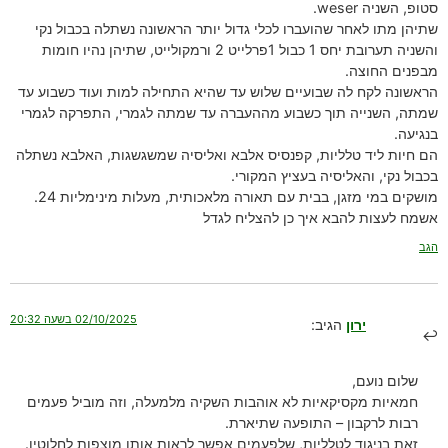
סטופ, השניה weser.
שתיהן מתו לאחר שהועברו לכלי גדול יותר הראשונה נשתלה בכבול נקי
והשניה תערובת יחס 1 כבול 1פרלייט 2 ורמקולייט, שתיהן נהיו חומות
מבפנים החוצה.
הראשונה לקח לה שבועיים שלוש עד שהיא התחילה למות ועוד כשבוע עד
שמתה, השנייה תוך כשבוע מההעברה עד שמתה לגמרי, התפרקה לגמרי
בנגיעה.
הם חיות ליד טלליות, קפנסיס אלבא ואליסיה שמשגשגות, האלבא נשתלה
בכבול נקי, והאליסיה בעציץ המקורי.
מושקים במי מזגן, בבית עם תאורה מלאכותית, מעלות מינימליות 24.
אשמח לעצות להבא איך כן להצליח לגדל
הגב
02/10/2025 בשעה 20:32
ירון
הגיב:
שלום נועם,
חמאיות מקסיקאיות לא אוהבות השקיה מלמעלה, וזה מוביל פעמים
רבות לרקבון – התופעה שתיארת.
זאת בניגוד לטלליות, שלפעמים אפשר לראות אותן מוצפות לחלוטין.