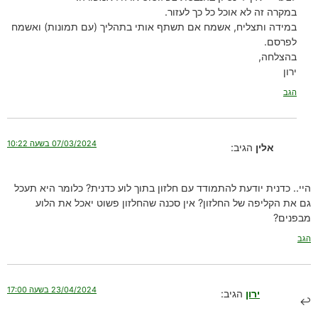
במקרה זה לא אוכל כל כך לעזור.
במידה ותצליח, אשמח אם תשתף אותי בתהליך (עם תמונות) ואשמח
לפרסם.
בהצלחה,
ירון
הגב
07/03/2024 בשעה 10:22
אלין
הגיב:
היי.. כדנית יודעת להתמודד עם חלזון בתוך לוע כדנית? כלומר היא תעכל
גם את הקליפה של החלזון? אין סכנה שהחלזון פשוט יאכל את הלוע
מבפנים?
הגב
23/04/2024 בשעה 17:00
ירון
הגיב: