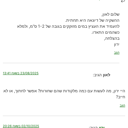
שלום לאון,
ההשקיה של דיונאה היא תחתית.
להעמיד את העציץ במים מזוקקים בגובה של 1-2 ס”מ, ולמלא
כשהמים התאדו.
בהצלחה,
ירון
הגב
23/08/2025 בשעה 13:41
לאון
הגיב:
היי ירון, מה לעשות עם כמה מלקודות שהם שחורות? אפשר לחתוך, או לא
חייב?
הגב
02/10/2025 בשעה 20:26
ירון
הגיב: