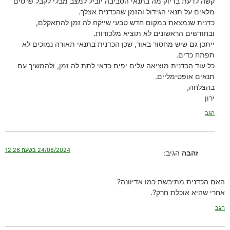
קשה לדעת בדיוק מה בתנאי הסביבה יוביל למצב מבלי לקבל פרטים
מלאים על תנאי הגידול והזמן שהכדנית אצלך.
כדנית שנמצאת במקום חדש טבעי שייקח לה זמן להתאקלם,
ובחודשים הראשונים לא תוציא מלכודות.
ייתכן גם שיש מחסור באור, שכן הכדנית בתנאי תאורה נמוכים לא
תפתח כדים.
כל עוד הכדנית מוציאה עלים יפים כדאי לתת לה זמן, ולהמשיך עם
תנאים אופטימליים.
בהצלחה,
ירון
הגב
24/08/2024 בשעה 12:26
זהבה
הגיב:
האם הכדנית מתיבשת כמו אדיוונה?
אחרי שהיא אוכלת חרק?.
הגב