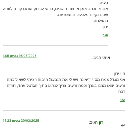
בעיה.
אם מדובר במזגן או צנרת ישנים, כדאי לבדוק אותם קודם לוודא
שהם נקיים מלכלוכים ופטריות.
בהצלחה,
ירון
הגב
16/03/2025 בשעה 1:05
איתי
הגיב:
היי ירון
אני מגדל צמח מסוג דיאונה ויש לי את הגבעול הגבוה רציתי לשאול כמה
זרעים יצאו ממנו בערך וכמה זרעים צריך לנתוע בתוך הגרטל אחד, תודה
רבה
הגב
30/03/2025 בשעה 14:23
ירון
הגיב: