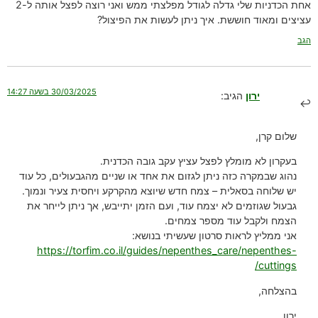
אחת הכדניות שלי גדלה לגודל מפלצתי ממש ואני רוצה לפצל אותה ל-2
עציצים ומאוד חוששת. איך ניתן לעשות את הפיצול?
הגב
30/03/2025 בשעה 14:27
ירון
הגיב:
שלום קרן,
בעקרון לא מומלץ לפצל עציץ עקב גובה הכדנית.
נהוג שבמקרה כזה ניתן לגזום את אחד או שניים מהגבעולים, כל עוד
יש שלוחה בסאלית – צמח חדש שיוצא מהקרקע ויחסית צעיר ונמוך.
גבעול שגוזמים לא יצמח עוד, ועם הזמן יתייבש, אך ניתן לייחר את
הצמח ולקבל עוד מספר צמחים.
אני ממליץ לראות סרטון שעשיתי בנושא:
https://torfim.co.il/guides/nepenthes_care/nepenthes-
cuttings/
בהצלחה,
ירון