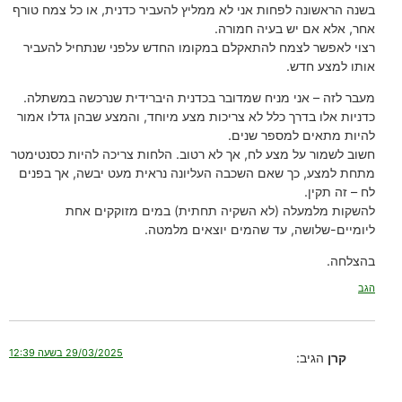
בשנה הראשונה לפחות אני לא ממליץ להעביר כדנית, או כל צמח טורף
אחר, אלא אם יש בעיה חמורה.
רצוי לאפשר לצמח להתאקלם במקומו החדש עלפני שנתחיל להעביר
אותו למצע חדש.
מעבר לזה – אני מניח שמדובר בכדנית היברידית שנרכשה במשתלה.
כדניות אלו בדרך כלל לא צריכות מצע מיוחד, והמצע שבהן גדלו אמור
להיות מתאים למספר שנים.
חשוב לשמור על מצע לח, אך לא רטוב. הלחות צריכה להיות כסנטימטר
מתחת למצע, כך שאם השכבה העליונה נראית מעט יבשה, אך בפנים
לח – זה תקין.
להשקות מלמעלה (לא השקיה תחתית) במים מזוקקים אחת
ליומיים-שלושה, עד שהמים יוצאים מלמטה.
בהצלחה.
הגב
29/03/2025 בשעה 12:39
קרן
הגיב: