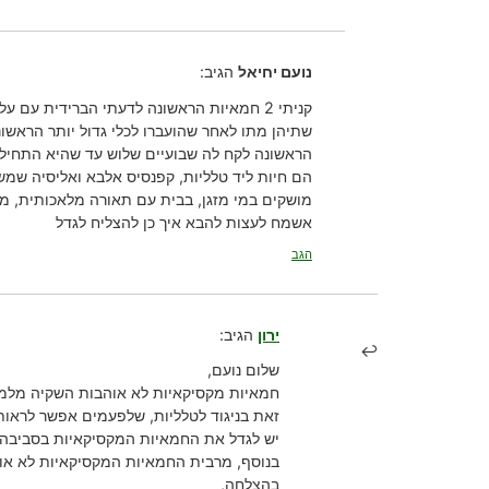
נועם יחיאל
הגיב:
קניתי 2 חמאיות הראשונה לדעתי הברידית עם עלים ארוכים ופריחה נון סטופ, השניה weser.
שתיהן מתו לאחר שהועברו לכלי גדול יותר הראשונה נשתלה בכבול נקי והשניה תערובת
הראשונה לקח לה שבועיים שלוש עד שהיא התחילה
הם חיות ליד טלליות, קפנסיס אלבא ואליסיה שמש
מושקים במי מזגן, בבית עם תאורה מלאכותית, מעלו
אשמח לעצות להבא איך כן להצליח לגדל
הגב
ירון
הגיב:
שלום נועם,
חמאיות מקסיקאיות לא אוהבות השקיה מלמעל
זאת בניגוד לטלליות, שלפעמים אפשר לראות 
יש לגדל את החמאיות המקסיקאיות בסביבה לחה של 60% לחות לפחות, אך לל
בנוסף, מרבית החמאיות המקסיקאיות לא אוהב
בהצלחה,