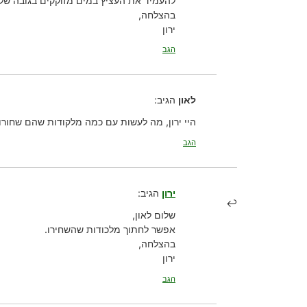
להעמיד את העציץ במים מזוקקים בגובה של 1-2 ס”מ, ולמלא כשהמים התאדו
בהצלחה,
ירון
הגב
לאון
הגיב:
היי ירון, מה לעשות עם כמה מלקודות שהם שחורו
הגב
ירון
הגיב:
שלום לאון,
אפשר לחתוך מלכודות שהשחירו.
בהצלחה,
ירון
הגב