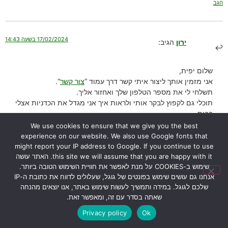
הגב
17/02/2024 בשעה 14:43
ירון
הגיב:
שלום יפית,
אני מזמין אותך ליצור איתי קשר דרך עמוד “
צור קשר
“.
תשלחי לי את מספר הטלפון שלך ואחזור אליך.
תוכלי גם לקפוץ לבקר אותי ולראות איך אני מגדל את הכדניות אצלי
בבית.
בהצלחה,
We use cookies to ensure that we give you the best
ירון
experience on our website. We also use Google fonts that
might report your IP address to Google. If you continue to use
הגב
this site we will assume that you are happy with it. האתר עושה
שימוש ב-COOKIES על מנת לאפשר את חוויית השימוש הטובה ביותר.
אנחנו גם עושים שימוש בפונטים של גוגל, שעלולים לדווח את כתובת ה-IP
שלכם לגוגל. במידה ותמשיך לעשות שימוש באתר, אנו יוצאים מהנחה
26/01/2024 בשעה 12:52
אורי דרור
הגיב:
שאתה בסדר עם זה, ומאפשר זאת.
Privacy policy
Ok
הי ירון הכדנית