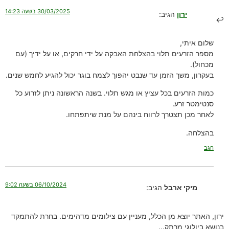
30/03/2025 בשעה 14:23
ירון
הגיב:
שלום איתי,
מספר הזרעים תלוי בהצלחת האבקה על ידי חרקים, או על ידיך (עם
מכחול).
בעקרון, משך הזמן עד שנבט יהפוך לצמח בוגר יכול להגיע לחמש שנים.
כמות הזרעים בכל עציץ או מגש תלוי. בשנה הראשונה ניתן לזרוע כל
סנטימטר זרע.
לאחר מכן תצטרך לרווח בינהם על מנת שיתפתחו.
בהצלחה.
הגב
06/10/2024 בשעה 9:02
מיקי ארבל
הגיב:
ירון, האתר יוצא מן הכלל, מעניין עם צילומים מדהימים. בחרת להתמקד
בנושא ביולוגי מרתק…