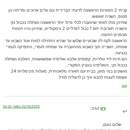
קניתי 2 חמאיות הראשונה לדעתי הברידית עם עלים ארוכים ופריחה נון
סטופ, השניה weser.
שתיהן מתו לאחר שהועברו לכלי גדול יותר הראשונה נשתלה בכבול נקי
והשניה תערובת יחס 1 כבול 1פרלייט 2 ורמקולייט, שתיהן נהיו חומות
מבפנים החוצה.
הראשונה לקח לה שבועיים שלוש עד שהיא התחילה למות ועוד כשבוע עד
שמתה, השנייה תוך כשבוע מההעברה עד שמתה לגמרי, התפרקה לגמרי
בנגיעה.
הם חיות ליד טלליות, קפנסיס אלבא ואליסיה שמשגשגות, האלבא נשתלה
בכבול נקי, והאליסיה בעציץ המקורי.
מושקים במי מזגן, בבית עם תאורה מלאכותית, מעלות מינימליות 24.
אשמח לעצות להבא איך כן להצליח לגדל
הגב
02/10/2025 בשעה 20:32
ירון
הגיב:
שלום נועם,