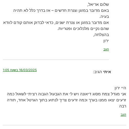
שלום אריאל,
באם מדובר במזגן וצנרת חדשים – אז בדרך כלל לא תהיה
בעיה.
אם מדובר במזגן או צנרת ישנים, כדאי לבדוק אותם קודם לוודא
שהם נקיים מלכלוכים ופטריות.
בהצלחה,
ירון
הגב
16/03/2025 בשעה 1:05
איתי
הגיב:
היי ירון
אני מגדל צמח מסוג דיאונה ויש לי את הגבעול הגבוה רציתי לשאול כמה
זרעים יצאו ממנו בערך וכמה זרעים צריך לנתוע בתוך הגרטל אחד, תודה
רבה
הגב