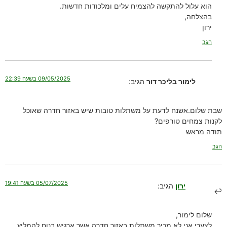
הוא עלול להתקשה להצמיח עלים ומלכודות חדשות.
בהצלחה,
ירון
הגב
09/05/2025 בשעה 22:39
לימור בליכר דור
הגיב:
שבת שלום.אשנח לדעת על משתלות טובות שיש באזור חדרה שאוכל
לקנות צמחים טורפים?
תודה מראש
הגב
05/07/2025 בשעה 19:41
ירון
הגיב:
שלום לימור,
לצערי אני לא מכיר משתלות באזור חדרה אשר ארגיש בנוח להמליץ