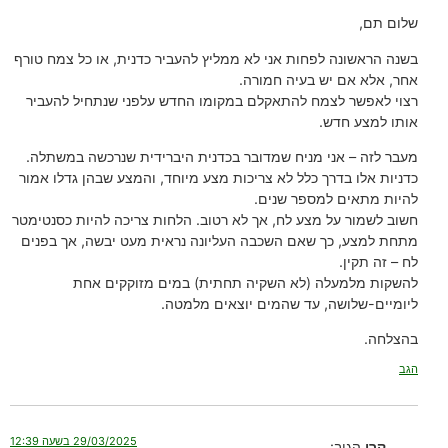
שלום תם,
בשנה הראשונה לפחות אני לא ממליץ להעביר כדנית, או כל צמח טורף
אחר, אלא אם יש בעיה חמורה.
רצוי לאפשר לצמח להתאקלם במקומו החדש עלפני שנתחיל להעביר
אותו למצע חדש.
מעבר לזה – אני מניח שמדובר בכדנית היברידית שנרכשה במשתלה.
כדניות אלו בדרך כלל לא צריכות מצע מיוחד, והמצע שבהן גדלו אמור
להיות מתאים למספר שנים.
חשוב לשמור על מצע לח, אך לא רטוב. הלחות צריכה להיות כסנטימטר
מתחת למצע, כך שאם השכבה העליונה נראית מעט יבשה, אך בפנים
לח – זה תקין.
להשקות מלמעלה (לא השקיה תחתית) במים מזוקקים אחת
ליומיים-שלושה, עד שהמים יוצאים מלמטה.
בהצלחה.
הגב
29/03/2025 בשעה 12:39
קרן
הגיב: