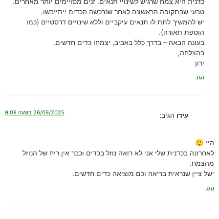
כדנית היא צמח שרגיש לשינויי תנאים. זנים מסויימים יותר מאחרים.
טבעי שבתקופה הראשונה לאחר שנרכשה הכדים ייתייבשו.
יש להמשיך לתת לו תנאים עיקביים וללא שינויים דרסטיים (כמו
הוספת תאורה).
בעונה הבאה – בדרך כלל באביב, יצמחו כדים חדשים.
בהצלחה,
ירון
הגב
26/09/2025 בשעה 9:08
עידו
הגיב:
היי 🙂
לאחרונה בכדנית שלי אני לא רואה נוזל בכדים וכבר אין ריח של הנוזל
מהצמח.
ישל ציין שנראית בריאה וכם מוציאה כדים חדשים.
הגב