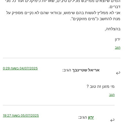
המים שיוצאים ממייבש מכילים סיבים, שאריות כימיקלים ועוד כל מני
דברים.
אני לא ממליץ לעשות בהם שימוש, ובוודאי שהם לא נקיים מספיק על
מנת להחשב כ”מים מזוקקים”.
בהצלחה,
ירון
הגב
04/07/2025 בשעה 0:29
אריאל שטיינבך
הגיב:
מי מזגן זה טוב ?
הגב
05/07/2025 בשעה 19:27
ירון
הגיב: