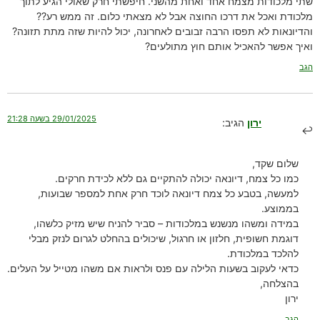
שתי מלכודות מצמח אחד ואחת מהשני. חיפשתי חרק שאולי הגיע לתוך
מלכודת ואכל את דרכו החוצה אבל לא מצאתי כלום. זה ממש רע??
והדיונאות לא תפסו הרבה זבובים לאחרונה, יכול להיות שזה מתת תזונה?
ואיך אפשר להאכיל אותם חוץ מתולעים?
הגב
29/01/2025 בשעה 21:28
ירון
הגיב:
שלום שקד,
כמו כל צמח, דיונאה יכולה להתקיים גם ללא לכידת חרקים.
למעשה, בטבע כל צמח דיונאה לוכד חרק אחת למספר שבועות,
בממוצע.
במידה ומשהו מנשנש במלכודות – סביר להניח שיש מזיק כלשהו,
דוגמת חשופית, חלזון או חרגול, שיכולים בהחלט לגרום לנזק מבלי
להלכד במלכודת.
כדאי לעקוב בשעות הלילה עם פנס ולראות אם משהו מטייל על העלים.
בהצלחה,
ירון
הגב