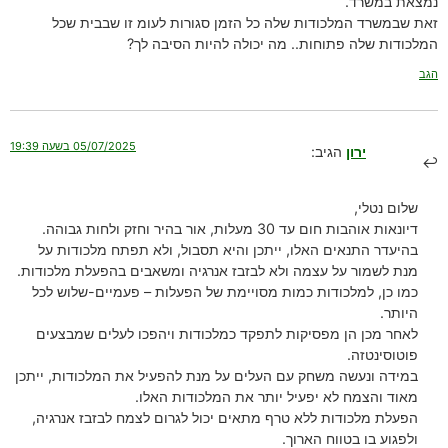
נמצאת במשרד.
זאת שבמשרד המלכודות שלה כל הזמן סגורות לעומ זו שבבית שכל
המלכודות שלה פתוחות.. מה יכולה להיות הסיבה לך?
הגב
05/07/2025 בשעה 19:39
ירון
הגיב:
שלום נטלי,
דיונאות אוהבות חום עד 30 מעלות, אור בהיר וחזק ולחות גבוהה.
בהיעדר התנאים האלו, ייתכן והיא תסבול, ולא תפתח מלכודות על
מנת לשמור על עצמה ולא לבזבז אנרגיה ומשאבים בהפעלת מלכודות.
כמו כן, למלכודות כמות מסויימת של הפעלות – פעמיים-שלוש לכל
היותר.
לאחר מכן הן מפסיקות לתפקד כמלכודות ויהפכו לעלים שמבצעים
פוטוסינטזה.
במידה ונעשה משחק עם העלים על מנת להפעיל את המלכודות, ייתכן
מאוד והצמח לא יפעיל יותר את המלכודות האלו.
הפעלת מלכודות ללא טרף מתאים יכול לגרום לצמח לבזבז אנרגיה,
ולפגוע בו בטווח הארוך.