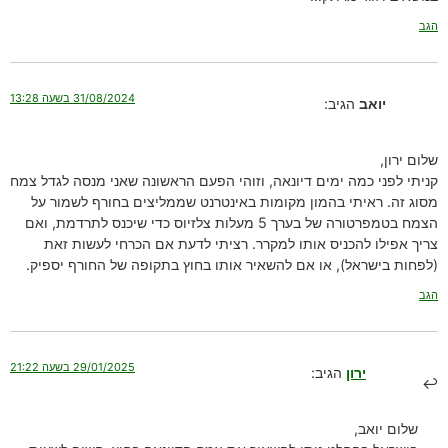
הגב
31/08/2024 בשעה 13:28
יואב
הגיב:
שלום ירון,
קניתי לפני כמה ימים דיונאה, וזוהי הפעם הראשונה שאני מנסה לגדל צמח
מסוג זה. ראיתי בהמון מקומות באינטרנט שממליצים בחורף לשמור על
הצמח בטמפרטורה של בערך 5 מעלות צלזיוס כדי שיכנס לתרדמת, ואם
צריך אפילו להכניס אותו למקרר. רציתי לדעת אם הכרחי לעשות זאת
(לפחות בישראל), או אם להשאיר אותו בחוץ בתקופה של החורף יספיק.
הגב
29/01/2025 בשעה 21:22
ירון
הגיב:
שלום יואב,