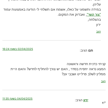
עליהן.
במידה ותשמעי על כאלו, אשמח אם תשלחי לי הודעה באמצעות עמוד
“צור קשר”
, ואבדוק את המקום.
בהצלחה,
ירון
הגב
02/04/2025 בשעה 16:24
תם
הגיב:
קניתי כדנית חדשה וראשונה
המצע נראה יחסית בסדר , האם יש צורך להחליף לחדש? והאם היית
ממליץ לשלב פרלייט ושבבי עץ?
הגב
04/04/2025 בשעה 11:35
ירון
הגיב: