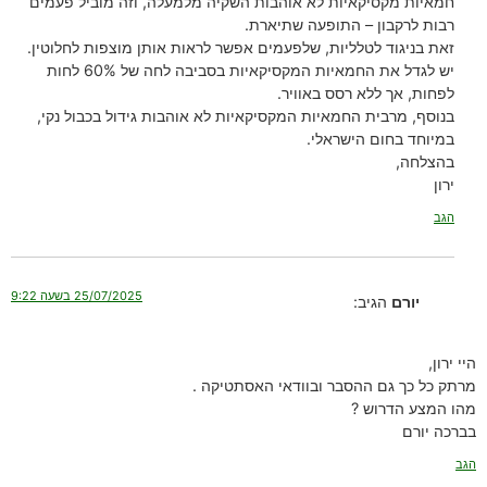
חמאיות מקסיקאיות לא אוהבות השקיה מלמעלה, וזה מוביל פעמים
רבות לרקבון – התופעה שתיארת.
זאת בניגוד לטלליות, שלפעמים אפשר לראות אותן מוצפות לחלוטין.
יש לגדל את החמאיות המקסיקאיות בסביבה לחה של 60% לחות
לפחות, אך ללא רסס באוויר.
בנוסף, מרבית החמאיות המקסיקאיות לא אוהבות גידול בכבול נקי,
במיוחד בחום הישראלי.
בהצלחה,
ירון
הגב
25/07/2025 בשעה 9:22
יורם
הגיב:
היי ירון,
מרתק כל כך גם ההסבר ובוודאי האסתטיקה .
מהו המצע הדרוש ?
בברכה יורם
הגב