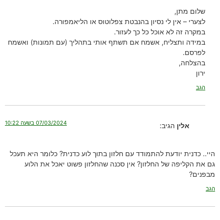
שלום מתן,
לצערי – אין לי נסיון בהנבטת צפלוטוס או הליאמפורה.
במקרה זה לא אוכל כל כך לעזור.
במידה ותצליח, אשמח אם תשתף אותי בתהליך (עם תמונות) ואשמח
לפרסם.
בהצלחה,
ירון
הגב
07/03/2024 בשעה 10:22
אלין
הגיב:
היי.. כדנית יודעת להתמודד עם חלזון בתוך לוע כדנית? כלומר היא תעכל
גם את הקליפה של החלזון? אין סכנה שהחלזון פשוט יאכל את הלוע
מבפנים?
הגב