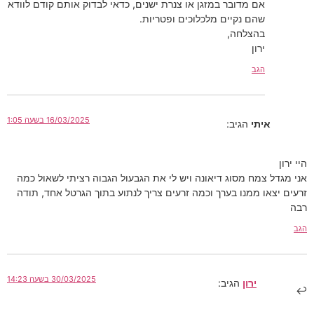
אם מדובר במזגן או צנרת ישנים, כדאי לבדוק אותם קודם לוודא
שהם נקיים מלכלוכים ופטריות.
בהצלחה,
ירון
הגב
16/03/2025 בשעה 1:05
איתי
הגיב:
היי ירון
אני מגדל צמח מסוג דיאונה ויש לי את הגבעול הגבוה רציתי לשאול כמה
זרעים יצאו ממנו בערך וכמה זרעים צריך לנתוע בתוך הגרטל אחד, תודה
רבה
הגב
30/03/2025 בשעה 14:23
ירון
הגיב: