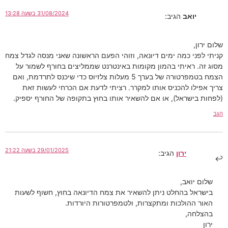
31/08/2024 בשעה 13:28
יואב
הגיב:
שלום ירון,
קניתי לפני כמה ימים דיונאה, וזוהי הפעם הראשונה שאני מנסה לגדל צמח
מסוג זה. ראיתי בהמון מקומות באינטרנט שממליצים בחורף לשמור על
הצמח בטמפרטורה של בערך 5 מעלות צלזיוס כדי שיכנס לתרדמת, ואם
צריך אפילו להכניס אותו למקרר. רציתי לדעת אם הכרחי לעשות זאת
(לפחות בישראל), או אם להשאיר אותו בחוץ בתקופה של החורף יספיק.
הגב
29/01/2025 בשעה 21:22
ירון
הגיב:
שלום יואב,
בישראל בהחלט ניתן להשאיר את צמח הדיונאה בחוץ, חשוף לשעות
האור ההולכות ומתקצרות, ולטמפרטורות היורדות.
בהצלחה,
ירון