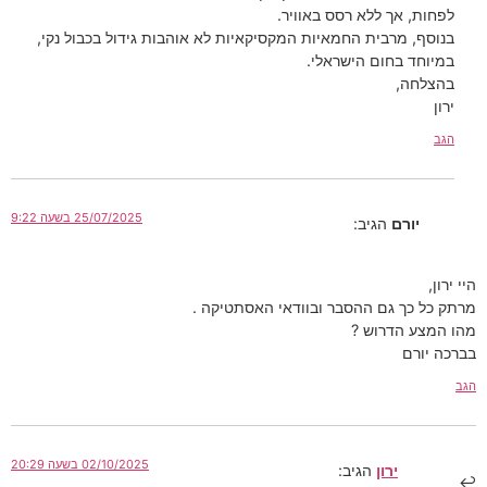
לפחות, אך ללא רסס באוויר.
בנוסף, מרבית החמאיות המקסיקאיות לא אוהבות גידול בכבול נקי,
במיוחד בחום הישראלי.
בהצלחה,
ירון
הגב
25/07/2025 בשעה 9:22
יורם
הגיב:
היי ירון,
מרתק כל כך גם ההסבר ובוודאי האסתטיקה .
מהו המצע הדרוש ?
בברכה יורם
הגב
02/10/2025 בשעה 20:29
ירון
הגיב: