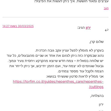
עציצים ומאוד חוששת. איך ניתן לעשות את הפיצול?
הגב
30/03/2025 בשעה 14:27
ירון
הגיב:
שלום קרן,
בעקרון לא מומלץ לפצל עציץ עקב גובה הכדנית.
נהוג שבמקרה כזה ניתן לגזום את אחד או שניים מהגבעולים, כל עוד
יש שלוחה בסאלית – צמח חדש שיוצא מהקרקע ויחסית צעיר ונמוך.
גבעול שגוזמים לא יצמח עוד, ועם הזמן יתייבש, אך ניתן לייחר את
הצמח ולקבל עוד מספר צמחים.
אני ממליץ לראות סרטון שעשיתי בנושא:
https://torfim.co.il/guides/nepenthes_care/nepenthes-
cuttings/
בהצלחה,
ירון