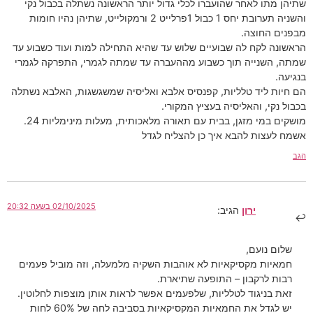
שתיהן מתו לאחר שהועברו לכלי גדול יותר הראשונה נשתלה בכבול נקי
והשניה תערובת יחס 1 כבול 1פרלייט 2 ורמקולייט, שתיהן נהיו חומות
מבפנים החוצה.
הראשונה לקח לה שבועיים שלוש עד שהיא התחילה למות ועוד כשבוע עד
שמתה, השנייה תוך כשבוע מההעברה עד שמתה לגמרי, התפרקה לגמרי
בנגיעה.
הם חיות ליד טלליות, קפנסיס אלבא ואליסיה שמשגשגות, האלבא נשתלה
בכבול נקי, והאליסיה בעציץ המקורי.
מושקים במי מזגן, בבית עם תאורה מלאכותית, מעלות מינימליות 24.
אשמח לעצות להבא איך כן להצליח לגדל
הגב
02/10/2025 בשעה 20:32
ירון
הגיב:
שלום נועם,
חמאיות מקסיקאיות לא אוהבות השקיה מלמעלה, וזה מוביל פעמים
רבות לרקבון – התופעה שתיארת.
זאת בניגוד לטלליות, שלפעמים אפשר לראות אותן מוצפות לחלוטין.
יש לגדל את החמאיות המקסיקאיות בסביבה לחה של 60% לחות