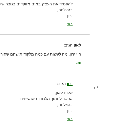
להעמיד את העציץ במים מזוקקים בגובה של 1-2 ס”מ, ולמלא כשהמים התאדו
בהצלחה,
ירון
הגב
לאון
הגיב:
היי ירון, מה לעשות עם כמה מלקודות שהם שחורו
הגב
ירון
הגיב:
שלום לאון,
אפשר לחתוך מלכודות שהשחירו.
בהצלחה,
ירון
הגב