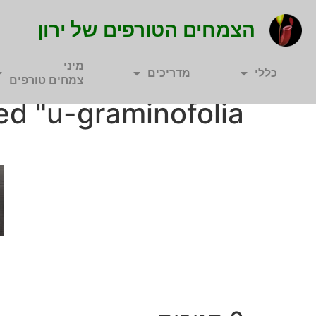
הצמחים הטורפים של ירון
מיני
כללי
מדריכים
צמחים טורפים
d "u-graminofolia"