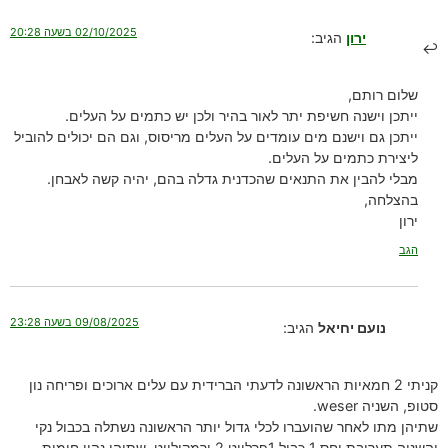
02/10/2025 בשעה 20:28
ירון
הגיב:
שלום רותם,
ייתכן וישנה חשיפת יתר לאור בהיר ולכן יש כתמים על העלים.
ייתכן גם וישנם מים עומדים על העלים מריסוס, וגם הם יכולים להוביל
ליצירת כתמים על העלים.
מבלי להבין את התנאים שהכדנית גדלה בהם, יהיה קשה לאבחן.
בהצלחה,
ירון
הגב
09/08/2025 בשעה 23:28
נועם יחיאל
הגיב:
קניתי 2 חמאיות הראשונה לדעתי הברידית עם עלים ארוכים ופריחה נון
סטופ, השניה weser.
שתיהן מתו לאחר שהועברו לכלי גדול יותר הראשונה נשתלה בכבול נקי
והשניה תערובת יחס 1 כבול 1פרלייט 2 ורמקולייט, שתיהן נהיו חומות