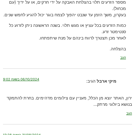
מספר הזרעים תלוי בהצלחת האבקה על ידי חרקים, או על ידיך (עם
מכחול).
בעקרון, משך הזמן עד שנבט יהפוך לצמח בוגר יכול להגיע לחמש שנים.
כמות הזרעים בכל עציץ או מגש תלוי. בשנה הראשונה ניתן לזרוע כל
סנטימטר זרע.
לאחר מכן תצטרך לרווח בינהם על מנת שיתפתחו.
בהצלחה.
הגב
06/10/2024 בשעה 9:02
מיקי ארבל
הגיב:
ירון, האתר יוצא מן הכלל, מעניין עם צילומים מדהימים. בחרת להתמקד
בנושא ביולוגי מרתק…
הגב
31/08/2024 בשעה 13:28