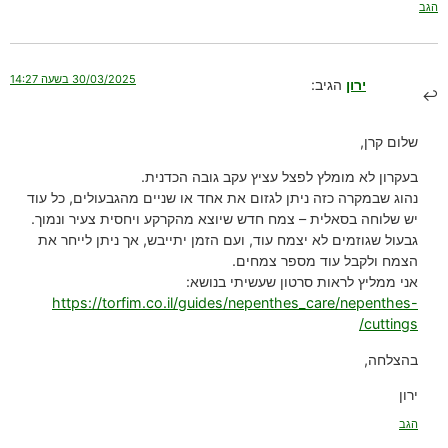
הגב
30/03/2025 בשעה 14:27
ירון
הגיב:
שלום קרן,
בעקרון לא מומלץ לפצל עציץ עקב גובה הכדנית.
נהוג שבמקרה כזה ניתן לגזום את אחד או שניים מהגבעולים, כל עוד
יש שלוחה בסאלית – צמח חדש שיוצא מהקרקע ויחסית צעיר ונמוך.
גבעול שגוזמים לא יצמח עוד, ועם הזמן יתייבש, אך ניתן לייחר את
הצמח ולקבל עוד מספר צמחים.
אני ממליץ לראות סרטון שעשיתי בנושא:
https://torfim.co.il/guides/nepenthes_care/nepenthes-
cuttings/
בהצלחה,
ירון
הגב