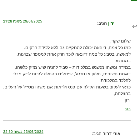
29/01/2025 בשעה 21:28
ירון
הגיב:
שלום שקד,
כמו כל צמח, דיונאה יכולה להתקיים גם ללא לכידת חרקים.
למעשה, בטבע כל צמח דיונאה לוכד חרק אחת למספר שבועות,
בממוצע.
במידה ומשהו מנשנש במלכודות – סביר להניח שיש מזיק כלשהו,
דוגמת חשופית, חלזון או חרגול, שיכולים בהחלט לגרום לנזק מבלי
להלכד במלכודת.
כדאי לעקוב בשעות הלילה עם פנס ולראות אם משהו מטייל על העלים.
בהצלחה,
ירון
הגב
23/06/2024 בשעה 22:30
אורי דרור
הגיב: