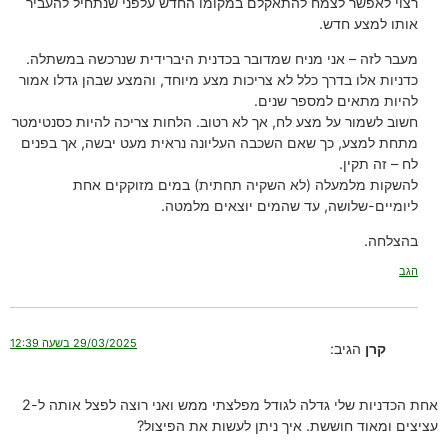
רצוי לאפשר לצמח להתאקלם במקומו החדש עלפני שנתחיל להעביר
אותו למצע חדש.
מעבר לזה – אני מניח שמדובר בכדנית היברידית שנרכשה במשתלה.
כדניות אלו בדרך כלל לא צריכות מצע מיוחד, והמצע שבהן גדלו אמור
להיות מתאים למספר שנים.
חשוב לשמור על מצע לח, אך לא רטוב. הלחות צריכה להיות כסנטימטר
מתחת למצע, כך שאם השכבה העליונה נראית מעט יבשה, אך בפנים
לח – זה תקין.
להשקות מלמעלה (לא השקיה תחתית) במים מזוקקים אחת
ליומיים-שלושה, עד שהמים יוצאים מלמטה.
בהצלחה.
הגב
29/03/2025 בשעה 12:39
קרן
הגיב:
אחת הכדניות שלי גדלה לגודל מפלצתי ממש ואני רוצה לפצל אותה ל-2
עציצים ומאוד חוששת. איך ניתן לעשות את הפיצול?