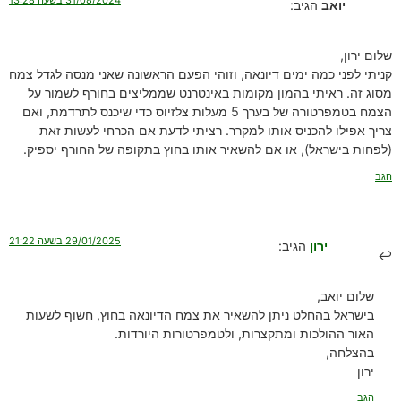
יואב
הגיב:
שלום ירון,
קניתי לפני כמה ימים דיונאה, וזוהי הפעם הראשונה שאני מנסה לגדל צמח
מסוג זה. ראיתי בהמון מקומות באינטרנט שממליצים בחורף לשמור על
הצמח בטמפרטורה של בערך 5 מעלות צלזיוס כדי שיכנס לתרדמת, ואם
צריך אפילו להכניס אותו למקרר. רציתי לדעת אם הכרחי לעשות זאת
(לפחות בישראל), או אם להשאיר אותו בחוץ בתקופה של החורף יספיק.
הגב
29/01/2025 בשעה 21:22
ירון
הגיב:
שלום יואב,
בישראל בהחלט ניתן להשאיר את צמח הדיונאה בחוץ, חשוף לשעות
האור ההולכות ומתקצרות, ולטמפרטורות היורדות.
בהצלחה,
ירון
הגב