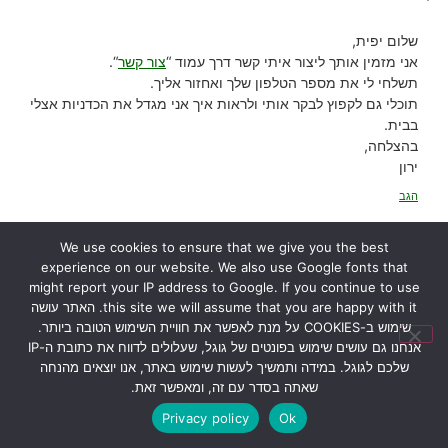
שלום יפית,
אני מזמין אותך ליצור איתי קשר דרך עמוד “
צור קשר
“.
תשלחי לי את מספר הטלפון שלך ואחזור אליך.
תוכלי גם לקפוץ לבקר אותי ולראות איך אני מגדל את הכדניות אצלי
בבית.
בהצלחה,
ירון
הגב
We use cookies to ensure that we give you the best
experience on our website. We also use Google fonts that
26/01/2024 בשעה 12:52
אורי דרור
הגיב:
might report your IP address to Google. If you continue to use
this site we will assume that you are happy with it. האתר עושה
שימוש ב-COOKIES על מנת לאפשר את חוויית השימוש הטובה ביותר.
הי ירון הכדנית
אנחנו גם עושים שימוש בפונטים של גוגל, שעלולים לדווח את כתובת ה-IP
שלי נראת טוב ומוציאה עלים חדשים, אבל בכל זאת הגבעול שעליו נוצרים
שלכם לגוגל. במידה ותמשיך לעשות שימוש באתר, אנו יוצאים מהנחה
הכדים משחיר, והעלה עצמו נראה טוב
שאתה בסדר עם זה, ומאפשר זאת.
מה עלי לעשות?
Privacy policy
Ok
הגב