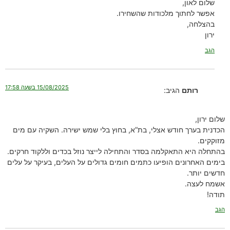
שלום לאון,
אפשר לחתוך מלכודות שהשחירו.
בהצלחה,
ירון
הגב
15/08/2025 בשעה 17:58
רותם
הגיב:
שלום ירון,
הכדנית בערך חודש אצלי, בת”א, בחוץ בלי שמש ישירה. השקיה עם מים
מזוקקים.
בהתחלה היא התאקלמה בסדר והתחילה לייצר נוזל בכדים וללקוד חרקים.
בימים האחרונים הופיעו כתמים חומים גדולים על העלים, בעיקר על עלים
חדשים יותר.
אשמח לעצה.
תודה!
הגב