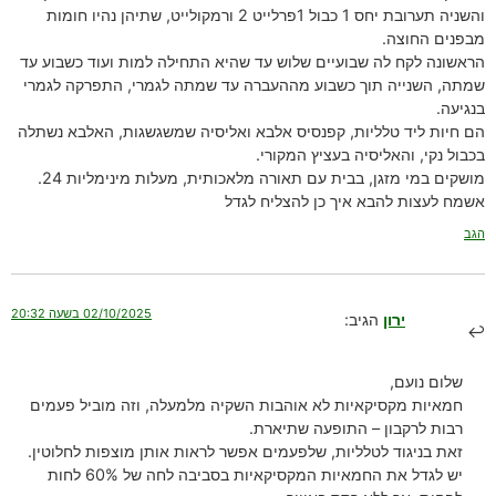
והשניה תערובת יחס 1 כבול 1פרלייט 2 ורמקולייט, שתיהן נהיו חומות
מבפנים החוצה.
הראשונה לקח לה שבועיים שלוש עד שהיא התחילה למות ועוד כשבוע עד
שמתה, השנייה תוך כשבוע מההעברה עד שמתה לגמרי, התפרקה לגמרי
בנגיעה.
הם חיות ליד טלליות, קפנסיס אלבא ואליסיה שמשגשגות, האלבא נשתלה
בכבול נקי, והאליסיה בעציץ המקורי.
מושקים במי מזגן, בבית עם תאורה מלאכותית, מעלות מינימליות 24.
אשמח לעצות להבא איך כן להצליח לגדל
הגב
02/10/2025 בשעה 20:32
ירון
הגיב:
שלום נועם,
חמאיות מקסיקאיות לא אוהבות השקיה מלמעלה, וזה מוביל פעמים
רבות לרקבון – התופעה שתיארת.
זאת בניגוד לטלליות, שלפעמים אפשר לראות אותן מוצפות לחלוטין.
יש לגדל את החמאיות המקסיקאיות בסביבה לחה של 60% לחות