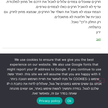
חרקים שאוכלים צמחים עלולים לאכול את דרכם אל מחוץ למלכודת.
עדיף לא להאכיל חרקים כאלו לצמחים טורפים.
הצמח עצמו לא מעכל את השלד של החרקים, שנמצא מחוץ לחרק. גם
כונכיות של חלזונות לא מתאכלים.
רק החלק ה”רך” נאכל.
בהצלחה.
ירון
הגב
30/01/2024 בשעה 12:32
יפית אתגר
הגיב:
We use cookies to ensure that we give you the best
experience on our website. We also use Google fonts that
might report your IP address to Google. If you continue to use
קבלתי מתנה ניראה לי כדנית עם מים מזוקקים ותולעי דם קפואים יופי
this site we will assume that you are happy with it. האתר עושה
טופי אבל לא הסבירו לי כלום עליה השמח ליעוץ אני יודעת שאפשר לגדל
שימוש ב-COOKIES על מנת לאפשר את חוויית השימוש הטובה ביותר.
אותה בבית אבל לא אמרו לי כלום עליה
אנחנו גם עושים שימוש בפונטים של גוגל, שעלולים לדווח את כתובת ה-IP
שלכם לגוגל. במידה ותמשיך לעשות שימוש באתר, אנו יוצאים מהנחה
הגב
שאתה בסדר עם זה, ומאפשר זאת.
Privacy policy
Ok
17/02/2024 בשעה 14:43
ירון
הגיב: