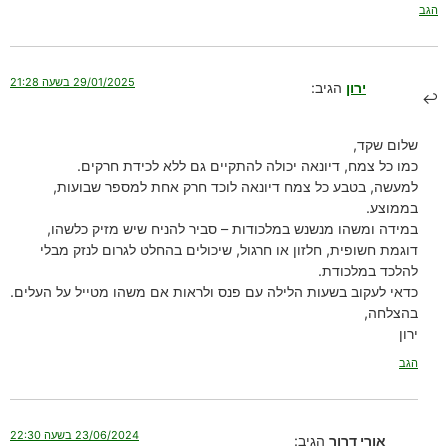
הגב
29/01/2025 בשעה 21:28
ירון
הגיב:
שלום שקד,
כמו כל צמח, דיונאה יכולה להתקיים גם ללא לכידת חרקים.
למעשה, בטבע כל צמח דיונאה לוכד חרק אחת למספר שבועות,
בממוצע.
במידה ומשהו מנשנש במלכודות – סביר להניח שיש מזיק כלשהו,
דוגמת חשופית, חלזון או חרגול, שיכולים בהחלט לגרום לנזק מבלי
להלכד במלכודת.
כדאי לעקוב בשעות הלילה עם פנס ולראות אם משהו מטייל על העלים.
בהצלחה,
ירון
הגב
23/06/2024 בשעה 22:30
אורי דרור
הגיב: