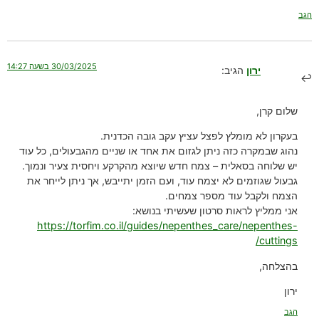
הגב
30/03/2025 בשעה 14:27
ירון
הגיב:
שלום קרן,
בעקרון לא מומלץ לפצל עציץ עקב גובה הכדנית.
נהוג שבמקרה כזה ניתן לגזום את אחד או שניים מהגבעולים, כל עוד
יש שלוחה בסאלית – צמח חדש שיוצא מהקרקע ויחסית צעיר ונמוך.
גבעול שגוזמים לא יצמח עוד, ועם הזמן יתייבש, אך ניתן לייחר את
הצמח ולקבל עוד מספר צמחים.
אני ממליץ לראות סרטון שעשיתי בנושא:
https://torfim.co.il/guides/nepenthes_care/nepenthes-
cuttings/
בהצלחה,
ירון
הגב