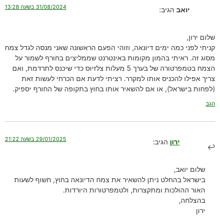
31/08/2024 בשעה 13:28
יואב
הגיב:
שלום ירון,
קניתי לפני כמה ימים דיונאה, וזוהי הפעם הראשונה שאני מנסה לגדל צמח
מסוג זה. ראיתי בהמון מקומות באינטרנט שממליצים בחורף לשמור על
הצמח בטמפרטורה של בערך 5 מעלות צלזיוס כדי שיכנס לתרדמת, ואם
צריך אפילו להכניס אותו למקרר. רציתי לדעת אם הכרחי לעשות זאת
(לפחות בישראל), או אם להשאיר אותו בחוץ בתקופה של החורף יספיק.
הגב
29/01/2025 בשעה 21:22
ירון
הגיב:
שלום יואב,
בישראל בהחלט ניתן להשאיר את צמח הדיונאה בחוץ, חשוף לשעות
האור ההולכות ומתקצרות, ולטמפרטורות היורדות.
בהצלחה,
ירון