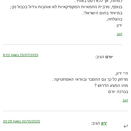
לפחות, אך ללא רסס באוויר.
בנוסף, מרבית החמאיות המקסיקאיות לא אוהבות גידול בכבול נקי,
במיוחד בחום הישראלי.
בהצלחה,
ירון
הגב
25/07/2025 בשעה 9:22
יורם
הגיב:
היי ירון,
מרתק כל כך גם ההסבר ובוודאי האסתטיקה .
מהו המצע הדרוש ?
בברכה יורם
הגב
02/10/2025 בשעה 20:29
ירון
הגיב: