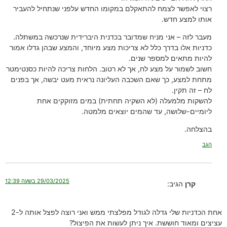
רצוי לאפשר לצמח להתאקלם במקומו החדש עלפני שנתחיל להעביר
אותו למצע חדש.
מעבר לזה – אני מניח שמדובר בכדנית היברידית שנרכשה במשתלה.
כדניות אלו בדרך כלל לא צריכות מצע מיוחד, והמצע שבהן גדלו אמור
להיות מתאים למספר שנים.
חשוב לשמור על מצע לח, אך לא רטוב. הלחות צריכה להיות כסנטימטר
מתחת למצע, כך שאם השכבה העליונה נראית מעט יבשה, אך בפנים
לח – זה תקין.
להשקות מלמעלה (לא השקיה תחתית) במים מזוקקים אחת
ליומיים-שלושה, עד שהמים יוצאים מלמטה.
בהצלחה.
הגב
29/03/2025 בשעה 12:39
קרן
הגיב:
אחת הכדניות שלי גדלה לגודל מפלצתי ממש ואני רוצה לפצל אותה ל-2
עציצים ומאוד חוששת. איך ניתן לעשות את הפיצול?