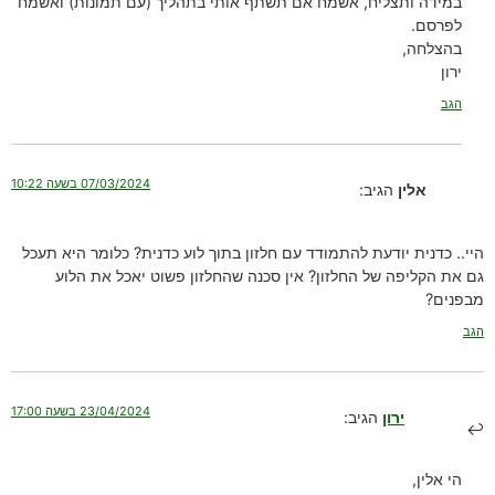
במידה ותצליח, אשמח אם תשתף אותי בתהליך (עם תמונות) ואשמח
לפרסם.
בהצלחה,
ירון
הגב
07/03/2024 בשעה 10:22
אלין
הגיב:
היי.. כדנית יודעת להתמודד עם חלזון בתוך לוע כדנית? כלומר היא תעכל
גם את הקליפה של החלזון? אין סכנה שהחלזון פשוט יאכל את הלוע
מבפנים?
הגב
23/04/2024 בשעה 17:00
ירון
הגיב:
הי אלין,