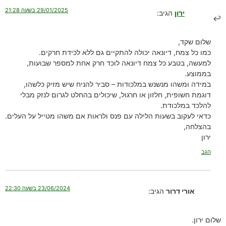
29/01/2025 בשעה 21:28
ירון
הגיב:
שלום שקד,
כמו כל צמח, דיונאה יכולה להתקיים גם ללא לכידת חרקים.
למעשה, בטבע כל צמח דיונאה לוכד חרק אחת למספר שבועות,
בממוצע.
במידה ומשהו מנשנש במלכודות – סביר להניח שיש מזיק כלשהו,
דוגמת חשופית, חלזון או חרגול, שיכולים בהחלט לגרום לנזק מבלי
להלכד במלכודת.
כדאי לעקוב בשעות הלילה עם פנס ולראות אם משהו מטייל על העלים.
בהצלחה,
ירון
הגב
23/06/2024 בשעה 22:30
אורי דרור
הגיב:
שלום ירון.