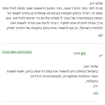
שלום ירון,
קניתי לפני כמה ימים דיונאה, וזוהי הפעם הראשונה שאני מנסה לגדל צמח
מסוג זה. ראיתי בהמון מקומות באינטרנט שממליצים בחורף לשמור על
הצמח בטמפרטורה של בערך 5 מעלות צלזיוס כדי שיכנס לתרדמת, ואם
צריך אפילו להכניס אותו למקרר. רציתי לדעת אם הכרחי לעשות זאת
(לפחות בישראל), או אם להשאיר אותו בחוץ בתקופה של החורף יספיק.
הגב
29/01/2025 בשעה 21:22
ירון
הגיב:
שלום יואב,
בישראל בהחלט ניתן להשאיר את צמח הדיונאה בחוץ, חשוף לשעות
האור ההולכות ומתקצרות, ולטמפרטורות היורדות.
בהצלחה,
ירון
הגב