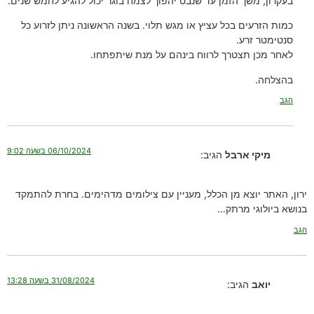
בעקרון, משך הזמן עד שנבט יהפוך לצמח בוגר יכול להגיע לחמש שנים.
כמות הזרעים בכל עציץ או מגש תלוי. בשנה הראשונה ניתן לזרוע כל
סנטימטר זרע.
לאחר מכן תצטרך לרווח בינהם על מנת שיתפתחו.
בהצלחה.
הגב
06/10/2024 בשעה 9:02
מיקי ארבל
הגיב:
ירון, האתר יוצא מן הכלל, מעניין עם צילומים מדהימים. בחרת להתמקד
בנושא ביולוגי מרתק…
הגב
31/08/2024 בשעה 13:28
יואב
הגיב: