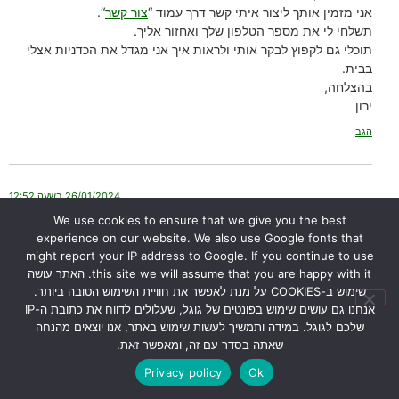
אני מזמין אותך ליצור איתי קשר דרך עמוד “
צור קשר
“.
תשלחי לי את מספר הטלפון שלך ואחזור אליך.
תוכלי גם לקפוץ לבקר אותי ולראות איך אני מגדל את הכדניות אצלי
בבית.
בהצלחה,
ירון
הגב
26/01/2024 בשעה 12:52
אורי דרור
הגיב:
We use cookies to ensure that we give you the best
experience on our website. We also use Google fonts that
הי ירון הכדנית
might report your IP address to Google. If you continue to use
שלי נראת טוב ומוציאה עלים חדשים, אבל בכל זאת הגבעול שעליו נוצרים
this site we will assume that you are happy with it. האתר עושה
הכדים משחיר, והעלה עצמו נראה טוב
שימוש ב-COOKIES על מנת לאפשר את חוויית השימוש הטובה ביותר.
מה עלי לעשות?
אנחנו גם עושים שימוש בפונטים של גוגל, שעלולים לדווח את כתובת ה-IP
שלכם לגוגל. במידה ותמשיך לעשות שימוש באתר, אנו יוצאים מהנחה
הגב
שאתה בסדר עם זה, ומאפשר זאת.
Privacy policy
Ok
17/02/2024 בשעה 14:42