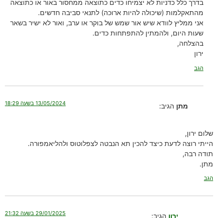
בדרך כלל כדניות לא יצמיחו כדים כתוצאה ממחסור באור או כתוצאה
מהתאקלמות (שיכולה להיות ארוכה) לתנאי סביבה חדשים.
אני ממליץ לוודא שיש אור שמש של בוקר או ערב, ואור לא ישיר בשאר
שעות היום, ולהמתין להתפתחות כדים.
בהצלחה,
ירון
הגב
13/05/2024 בשעה 18:29
מתן
הגיב:
שלום ירון,
הייתי רוצה לדעת כיצד להכין תא הנבטה לצפלוטוס ולהליאמפורה.
תודה רבה,
מתן.
הגב
29/01/2025 בשעה 21:32
ירון
הגיב: