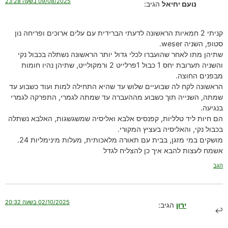
09/08/2025 בשעה 23:28
נועם יחיאל
הגיב:
קניתי 2 חמאיות הראשונה לדעתי הברידית עם עלים ארוכים ופריחה נון
סטופ, השניה weser.
שתיהן מתו לאחר שהועברו לכלי גדול יותר הראשונה נשתלה בכבול נקי
והשניה תערובת יחס 1 כבול 1פרלייט 2 ורמקולייט, שתיהן נהיו חומות
מבפנים החוצה.
הראשונה לקח לה שבועיים שלוש עד שהיא התחילה למות ועוד כשבוע עד
שמתה, השנייה תוך כשבוע מההעברה עד שמתה לגמרי, התפרקה לגמרי
בנגיעה.
הם חיות ליד טלליות, קפנסיס אלבא ואליסיה שמשגשגות, האלבא נשתלה
בכבול נקי, והאליסיה בעציץ המקורי.
מושקים במי מזגן, בבית עם תאורה מלאכותית, מעלות מינימליות 24.
אשמח לעצות להבא איך כן להצליח לגדל
הגב
02/10/2025 בשעה 20:32
ירון
הגיב: