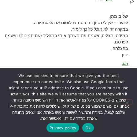
שלום מתן,
לצערי – אין לי נסיון בהנבטת צפלוטוס או הליאמפורה.
במקרה זה לא אוכל כל כך לעזור.
במידה ותצליח, אשמח אם תשתף אותי בתהליך (עם תמונות) ואשמח
לפרסם.
בהצלחה,
ירון
הגב
We use cookies to ensure that we give you the best
experience on our website. We also use Google fonts that
07/03/2024 בשעה 10:22
אלין
הגיב:
might report your IP address to Google. If you continue to use
this site we will assume that you are happy with it. האתר עושה
שימוש ב-COOKIES על מנת לאפשר את חוויית השימוש הטובה ביותר.
היי.. כדנית יודעת להתמודד עם חלזון בתוך לוע כדנית? כלומר היא תעכל
אנחנו גם עושים שימוש בפונטים של גוגל, שעלולים לדווח את כתובת ה-IP
גם את הקליפה של החלזון? אין סכנה שהחלזון פשוט יאכל את הלוע
שלכם לגוגל. במידה ותמשיך לעשות שימוש באתר, אנו יוצאים מהנחה
מבפנים?
שאתה בסדר עם זה, ומאפשר זאת.
הגב
Privacy policy
Ok