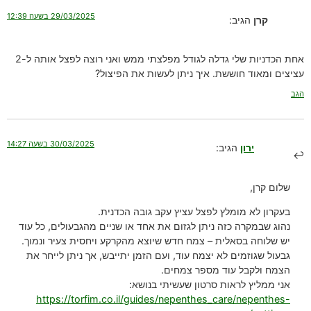
29/03/2025 בשעה 12:39
קרן
הגיב:
אחת הכדניות שלי גדלה לגודל מפלצתי ממש ואני רוצה לפצל אותה ל-2
עציצים ומאוד חוששת. איך ניתן לעשות את הפיצול?
הגב
30/03/2025 בשעה 14:27
ירון
הגיב:
שלום קרן,
בעקרון לא מומלץ לפצל עציץ עקב גובה הכדנית.
נהוג שבמקרה כזה ניתן לגזום את אחד או שניים מהגבעולים, כל עוד
יש שלוחה בסאלית – צמח חדש שיוצא מהקרקע ויחסית צעיר ונמוך.
גבעול שגוזמים לא יצמח עוד, ועם הזמן יתייבש, אך ניתן לייחר את
הצמח ולקבל עוד מספר צמחים.
אני ממליץ לראות סרטון שעשיתי בנושא:
https://torfim.co.il/guides/nepenthes_care/nepenthes-