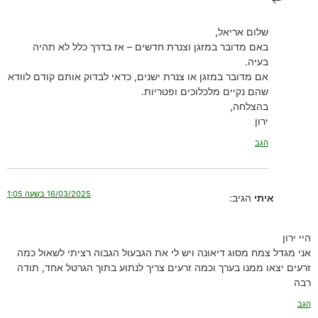
שלום אריאל,
באם מדובר במזגן וצנרת חדשים – אז בדרך כלל לא תהיה
בעיה.
אם מדובר במזגן או צנרת ישנים, כדאי לבדוק אותם קודם לוודא
שהם נקיים מלכלוכים ופטריות.
בהצלחה,
ירון
הגב
16/03/2025 בשעה 1:05
איתי
הגיב:
היי ירון
אני מגדל צמח מסוג דיאונה ויש לי את הגבעול הגבוה רציתי לשאול כמה
זרעים יצאו ממנו בערך וכמה זרעים צריך לנתוע בתוך הגרטל אחד, תודה
רבה
הגב