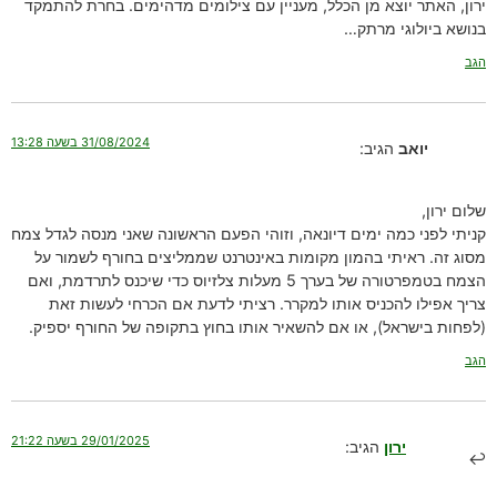
ירון, האתר יוצא מן הכלל, מעניין עם צילומים מדהימים. בחרת להתמקד
בנושא ביולוגי מרתק…
הגב
31/08/2024 בשעה 13:28
יואב
הגיב:
שלום ירון,
קניתי לפני כמה ימים דיונאה, וזוהי הפעם הראשונה שאני מנסה לגדל צמח
מסוג זה. ראיתי בהמון מקומות באינטרנט שממליצים בחורף לשמור על
הצמח בטמפרטורה של בערך 5 מעלות צלזיוס כדי שיכנס לתרדמת, ואם
צריך אפילו להכניס אותו למקרר. רציתי לדעת אם הכרחי לעשות זאת
(לפחות בישראל), או אם להשאיר אותו בחוץ בתקופה של החורף יספיק.
הגב
29/01/2025 בשעה 21:22
ירון
הגיב: