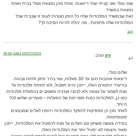
שמי נטלי ואני קניתי שתי דיואנות. אחת מהן נמצאת אצלי בבית ואחת
נמצאת במשרד.
זאת שבמשרד המלכודות שלה כל הזמן סגורות לעומ זו שבבית שכל
המלכודות שלה פתוחות.. מה יכולה להיות הסיבה לך?
הגב
05/07/2025 בשעה 19:39
ירון
הגיב:
שלום נטלי,
דיונאות אוהבות חום עד 30 מעלות, אור בהיר וחזק ולחות גבוהה.
בהיעדר התנאים האלו, ייתכן והיא תסבול, ולא תפתח מלכודות על
מנת לשמור על עצמה ולא לבזבז אנרגיה ומשאבים בהפעלת מלכודות.
כמו כן, למלכודות כמות מסויימת של הפעלות – פעמיים-שלוש לכל
היותר.
לאחר מכן הן מפסיקות לתפקד כמלכודות ויהפכו לעלים שמבצעים
פוטוסינטזה.
במידה ונעשה משחק עם העלים על מנת להפעיל את המלכודות, ייתכן
מאוד והצמח לא יפעיל יותר את המלכודות האלו.
הפעלת מלכודות ללא טרף מתאים יכול לגרום לצמח לבזבז אנרגיה,