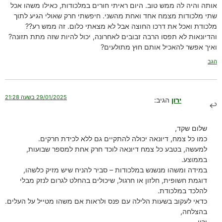
אותה והיה לה ממש טוב. היום ראיתי חורים במלכודות, כאילו משהו אכל
שתי מלכודות מצמח אחד ואחת מהשני. חיפשתי חרק שאולי הגיע לתוך
מלכודת ואכל את דרכו החוצה אבל לא מצאתי כלום. זה ממש רע??
והדיונאות לא תפסו הרבה זבובים לאחרונה, יכול להיות שזה מתת תזונה?
ואיך אפשר להאכיל אותם חוץ מתולעים?
הגב
29/01/2025 בשעה 21:28
ירון
הגיב:
שלום שקד,
כמו כל צמח, דיונאה יכולה להתקיים גם ללא לכידת חרקים.
למעשה, בטבע כל צמח דיונאה לוכד חרק אחת למספר שבועות,
בממוצע.
במידה ומשהו מנשנש במלכודות – סביר להניח שיש מזיק כלשהו,
דוגמת חשופית, חלזון או חרגול, שיכולים בהחלט לגרום לנזק מבלי
להלכד במלכודת.
כדאי לעקוב בשעות הלילה עם פנס ולראות אם משהו מטייל על העלים.
בהצלחה,
ירון