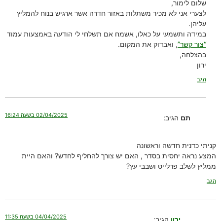
שלום לימור,
לצערי אני לא מכיר משתלות באזור חדרה אשר ארגיש בנוח להמליץ
עליהן.
במידה ותשמעי על כאלו, אשמח אם תשלחי לי הודעה באמצעות עמוד
“צור קשר”
, ואבדוק את המקום.
בהצלחה,
ירון
הגב
02/04/2025 בשעה 16:24
תם
הגיב:
קניתי כדנית חדשה וראשונה
המצע נראה יחסית בסדר , האם יש צורך להחליף לחדש? והאם היית
ממליץ לשלב פרלייט ושבבי עץ?
הגב
04/04/2025 בשעה 11:35
ירון
הגיב: