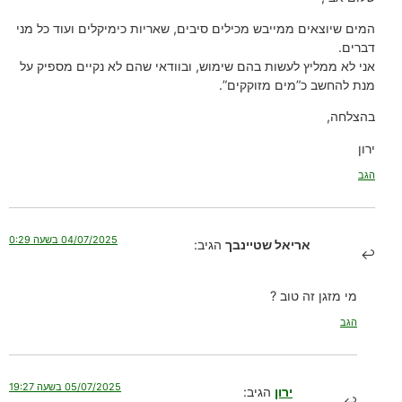
המים שיוצאים ממייבש מכילים סיבים, שאריות כימיקלים ועוד כל מני
דברים.
אני לא ממליץ לעשות בהם שימוש, ובוודאי שהם לא נקיים מספיק על
מנת להחשב כ”מים מזוקקים”.
בהצלחה,
ירון
הגב
04/07/2025 בשעה 0:29
אריאל שטיינבך
הגיב:
מי מזגן זה טוב ?
הגב
05/07/2025 בשעה 19:27
ירון
הגיב: