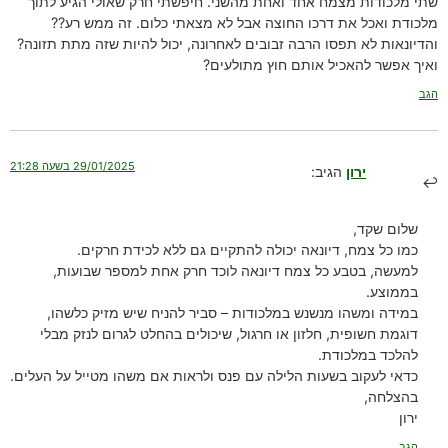
שתי מלכודות מצמח אחד ואחת מהשני. חיפשתי חרק שאולי הגיע לתוך
מלכודת ואכל את דרכו החוצה אבל לא מצאתי כלום. זה ממש רע??
והדיונאות לא תפסו הרבה זבובים לאחרונה, יכול להיות שזה מתת תזונה?
ואיך אפשר להאכיל אותם חוץ מתולעים?
הגב
29/01/2025 בשעה 21:28
ירון
הגיב:
שלום שקד,
כמו כל צמח, דיונאה יכולה להתקיים גם ללא לכידת חרקים.
למעשה, בטבע כל צמח דיונאה לוכד חרק אחת למספר שבועות,
בממוצע.
במידה ומשהו מנשנש במלכודות – סביר להניח שיש מזיק כלשהו,
דוגמת חשופית, חלזון או חרגול, שיכולים בהחלט לגרום לנזק מבלי
להלכד במלכודת.
כדאי לעקוב בשעות הלילה עם פנס ולראות אם משהו מטייל על העלים.
בהצלחה,
ירון
הגב