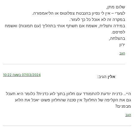
שלום מתן,
לצערי – אין לי נסיון בהנבטת צפלוטוס או הליאמפורה.
במקרה זה לא אוכל כל כך לעזור.
במידה ותצליח, אשמח אם תשתף אותי בתהליך (עם תמונות) ואשמח
לפרסם.
בהצלחה,
ירון
הגב
07/03/2024 בשעה 10:22
אלין
הגיב:
היי.. כדנית יודעת להתמודד עם חלזון בתוך לוע כדנית? כלומר היא תעכל
גם את הקליפה של החלזון? אין סכנה שהחלזון פשוט יאכל את הלוע
מבפנים?
הגב