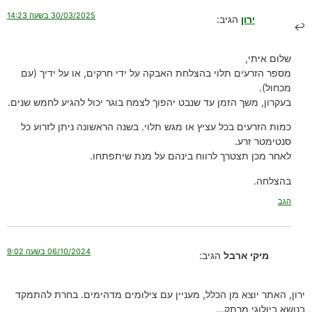
30/03/2025 בשעה 14:23
ירון
הגיב:
שלום איתי,
מספר הזרעים תלוי בהצלחת האבקה על ידי חרקים, או על ידיך (עם
מכחול).
בעקרון, משך הזמן עד שנבט יהפוך לצמח בוגר יכול להגיע לחמש שנים.
כמות הזרעים בכל עציץ או מגש תלוי. בשנה הראשונה ניתן לזרוע כל
סנטימטר זרע.
לאחר מכן תצטרך לרווח בינהם על מנת שיתפתחו.
בהצלחה.
הגב
06/10/2024 בשעה 9:02
מיקי ארבל
הגיב:
ירון, האתר יוצא מן הכלל, מעניין עם צילומים מדהימים. בחרת להתמקד
בנושא ביולוגי מרתק…