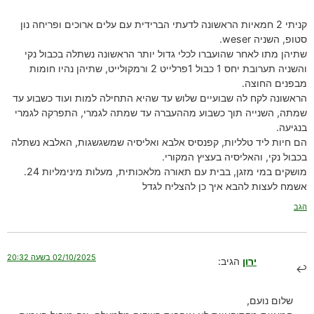
קניתי 2 חמאיות הראשונה לדעתי הברידית עם עלים ארוכים ופריחה נון
סטופ, השניה weser.
שתיהן מתו לאחר שהועברו לכלי גדול יותר הראשונה נשתלה בכבול נקי
והשניה תערובת יחס 1 כבול 1פרלייט 2 ורמקולייט, שתיהן נהיו חומות
מבפנים החוצה.
הראשונה לקח לה שבועיים שלוש עד שהיא התחילה למות ועוד כשבוע עד
שמתה, השנייה תוך כשבוע מההעברה עד שמתה לגמרי, התפרקה לגמרי
בנגיעה.
הם חיות ליד טלליות, קפנסיס אלבא ואליסיה שמשגשגות, האלבא נשתלה
בכבול נקי, והאליסיה בעציץ המקורי.
מושקים במי מזגן, בבית עם תאורה מלאכותית, מעלות מינימליות 24.
אשמח לעצות להבא איך כן להצליח לגדל
הגב
02/10/2025 בשעה 20:32
ירון
הגיב:
שלום נועם,