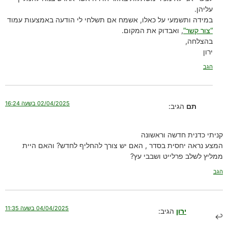
עליהן.
במידה ותשמעי על כאלו, אשמח אם תשלחי לי הודעה באמצעות עמוד
“צור קשר”
, ואבדוק את המקום.
בהצלחה,
ירון
הגב
02/04/2025 בשעה 16:24
תם
הגיב:
קניתי כדנית חדשה וראשונה
המצע נראה יחסית בסדר , האם יש צורך להחליף לחדש? והאם היית
ממליץ לשלב פרלייט ושבבי עץ?
הגב
04/04/2025 בשעה 11:35
ירון
הגיב: