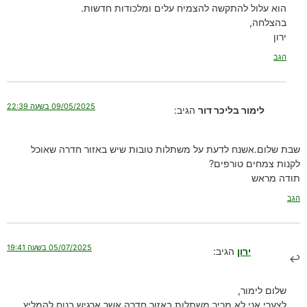
הוא עלול להתקשה להצמיח עלים ומלכודות חדשות.
בהצלחה,
ירון
הגב
09/05/2025 בשעה 22:39
לימור בליכר דור
הגיב:
שבת שלום.אשנח לדעת על משתלות טובות שיש באזור חדרה שאוכל
לקנות צמחים טורפים?
תודה מראש
הגב
05/07/2025 בשעה 19:41
ירון
הגיב:
שלום לימור,
לצערי אני לא מכיר משתלות באזור חדרה אשר ארגיש בנוח להמליץ