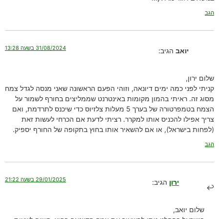
הגב
31/08/2024 בשעה 13:28
יואב
הגיב:
שלום ירון,
קניתי לפני כמה ימים דיונאה, וזוהי הפעם הראשונה שאני מנסה לגדל צמח
מסוג זה. ראיתי בהמון מקומות באינטרנט שממליצים בחורף לשמור על
הצמח בטמפרטורה של בערך 5 מעלות צלזיוס כדי שיכנס לתרדמת, ואם
צריך אפילו להכניס אותו למקרר. רציתי לדעת אם הכרחי לעשות זאת
(לפחות בישראל), או אם להשאיר אותו בחוץ בתקופה של החורף יספיק.
הגב
29/01/2025 בשעה 21:22
ירון
הגיב:
שלום יואב,