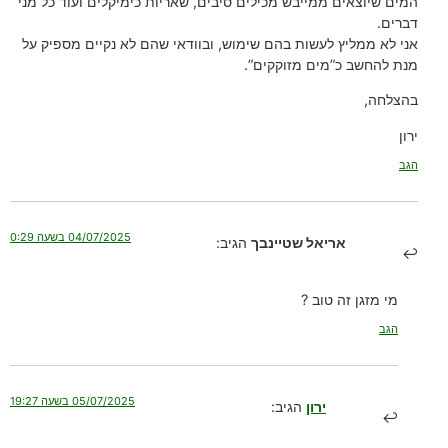
המים שיוצאים ממייבש מכילים סיבים, שאריות כימיקלים ועוד כל מני
דברים.
אני לא ממליץ לעשות בהם שימוש, ובוודאי שהם לא נקיים מספיק על
מנת להחשב כ”מים מזוקקים”.
בהצלחה,
ירון
הגב
04/07/2025 בשעה 0:29
אריאל שטיינבך
הגיב:
מי מזגן זה טוב ?
הגב
05/07/2025 בשעה 19:27
ירון
הגיב: