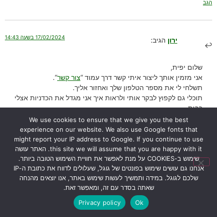
הגב
17/02/2024 בשעה 14:43
ירון
הגיב:
שלום יפית,
אני מזמין אותך ליצור איתי קשר דרך עמוד “
צור קשר
“.
תשלחי לי את מספר הטלפון שלך ואחזור אליך.
תוכלי גם לקפוץ לבקר אותי ולראות איך אני מגדל את הכדניות אצלי
בבית.
בהצלחה,
We use cookies to ensure that we give you the best
ירון
experience on our website. We also use Google fonts that
might report your IP address to Google. If you continue to use
הגב
this site we will assume that you are happy with it. האתר עושה
שימוש ב-COOKIES על מנת לאפשר את חוויית השימוש הטובה ביותר.
אנחנו גם עושים שימוש בפונטים של גוגל, שעלולים לדווח את כתובת ה-IP
שלכם לגוגל. במידה ותמשיך לעשות שימוש באתר, אנו יוצאים מהנחה
26/01/2024 בשעה 12:52
אורי דרור
הגיב:
שאתה בסדר עם זה, ומאפשר זאת.
Privacy policy
Ok
הי ירון הכדנית