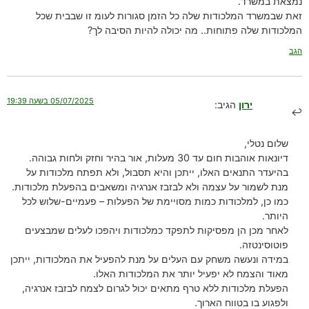
נמצאת במשרד.
זאת שבמשרד המלכודות שלה כל הזמן סגורות לעומ זו שבבית שכל
המלכודות שלה פתוחות.. מה יכולה להיות הסיבה לך?
הגב
05/07/2025 בשעה 19:39
ירון
הגיב:
שלום נטלי,
דיונאות אוהבות חום עד 30 מעלות, אור בהיר וחזק ולחות גבוהה.
בהיעדר התנאים האלו, ייתכן והיא תסבול, ולא תפתח מלכודות על
מנת לשמור על עצמה ולא לבזבז אנרגיה ומשאבים בהפעלת מלכודות.
כמו כן, למלכודות כמות מסויימת של הפעלות – פעמיים-שלוש לכל
היותר.
לאחר מכן הן מפסיקות לתפקד כמלכודות ויהפכו לעלים שמבצעים
פוטוסינטזה.
במידה ונעשה משחק עם העלים על מנת להפעיל את המלכודות, ייתכן
מאוד והצמח לא יפעיל יותר את המלכודות האלו.
הפעלת מלכודות ללא טרף מתאים יכול לגרום לצמח לבזבז אנרגיה,
ולפגוע בו בטווח הארוך.