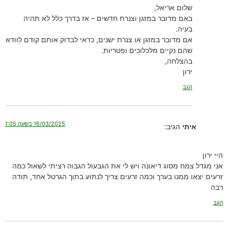
שלום אריאל,
באם מדובר במזגן וצנרת חדשים – אז בדרך כלל לא תהיה
בעיה.
אם מדובר במזגן או צנרת ישנים, כדאי לבדוק אותם קודם לוודא
שהם נקיים מלכלוכים ופטריות.
בהצלחה,
ירון
הגב
16/03/2025 בשעה 1:05
איתי
הגיב:
היי ירון
אני מגדל צמח מסוג דיאונה ויש לי את הגבעול הגבוה רציתי לשאול כמה
זרעים יצאו ממנו בערך וכמה זרעים צריך לנתוע בתוך הגרטל אחד, תודה
רבה
הגב