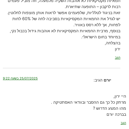
חמאיות מקסיקאיות לא אוהבות השקיה מלמעלה, וזה מוביל פעמים
רבות לרקבון – התופעה שתיארת.
זאת בניגוד לטלליות, שלפעמים אפשר לראות אותן מוצפות לחלוטין.
יש לגדל את החמאיות המקסיקאיות בסביבה לחה של 60% לחות
לפחות, אך ללא רסס באוויר.
בנוסף, מרבית החמאיות המקסיקאיות לא אוהבות גידול בכבול נקי,
במיוחד בחום הישראלי.
בהצלחה,
ירון
הגב
25/07/2025 בשעה 9:22
יורם
הגיב:
היי ירון,
מרתק כל כך גם ההסבר ובוודאי האסתטיקה .
מהו המצע הדרוש ?
בברכה יורם
הגב