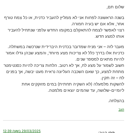
שלום תם,
בשנה הראשונה לפחות אני לא ממליץ להעביר כדנית, או כל צמח טורף
אחר, אלא אם יש בעיה חמורה.
רצוי לאפשר לצמח להתאקלם במקומו החדש עלפני שנתחיל להעביר
אותו למצע חדש.
מעבר לזה – אני מניח שמדובר בכדנית היברידית שנרכשה במשתלה.
כדניות אלו בדרך כלל לא צריכות מצע מיוחד, והמצע שבהן גדלו אמור
להיות מתאים למספר שנים.
חשוב לשמור על מצע לח, אך לא רטוב. הלחות צריכה להיות כסנטימטר
מתחת למצע, כך שאם השכבה העליונה נראית מעט יבשה, אך בפנים
לח – זה תקין.
להשקות מלמעלה (לא השקיה תחתית) במים מזוקקים אחת
ליומיים-שלושה, עד שהמים יוצאים מלמטה.
בהצלחה.
הגב
29/03/2025 בשעה 12:39
קרן
הגיב: