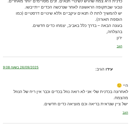
כדנית היא צמח שרגיש לשינויי תנאים. זנים מסויימים יותר מאחרים.
טבעי שבתקופה הראשונה לאחר שנרכשה הכדים ייתייבשו.
יש להמשיך לתת לו תנאים עיקביים וללא שינויים דרסטיים (כמו
הוספת תאורה).
בעונה הבאה – בדרך כלל באביב, יצמחו כדים חדשים.
בהצלחה,
ירון
הגב
26/09/2025 בשעה 9:08
עידו
הגיב:
היי 🙂
לאחרונה בכדנית שלי אני לא רואה נוזל בכדים וכבר אין ריח של הנוזל
מהצמח.
ישל ציין שנראית בריאה וכם מוציאה כדים חדשים.
הגב